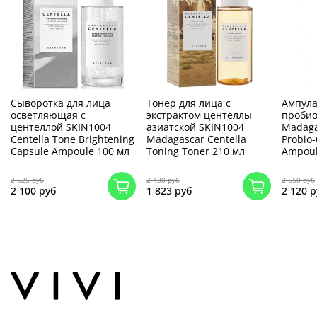
Сыворотка для лица
Тонер для лица с
Ампула
осветляющая с
экстрактом центеллы
пробио
центеллой SKIN1004
азиатской SKIN1004
Madaga
Centella Tone Brightening
Madagascar Centella
Probio-
Capsule Ampoule 100 мл
Toning Toner 210 мл
Ampoul
2 625 руб
2 430 руб
2 650 руб
2 100 руб
1 823 руб
2 120 р