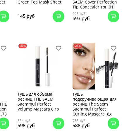
eet
Green Tea Mask Sheet
SAEM Cover Perfection
Tip Concealer тон 01
923 руб
145 руб
693 руб
-30%
-25%
Тушь для объема
Тушь
ресниц THE SAEM
подкручивающая для
 THE
Saemmul Perfect
ресниц The Saem
tion
Volume Mascara 8 гр
Saemmul Perfect
1.75
Curling Mascara, 8g
854 руб
783 руб
598 руб
588 руб