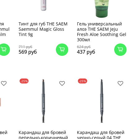
ля
Тинт для губ THE SAEM
Гель универсальный
mmul
Saemmul Magic Gloss
алоэ THE SAEM Jeju
alm
Tint 9g
Fresh Aloe Soothing Gel
300мл
711 руб
624 руб
569 руб
437 руб
-25%
-25%
овей
Карандаш для бровей
Карандаш для бровей
пепельно-коричневый
черно-серый 04 THE