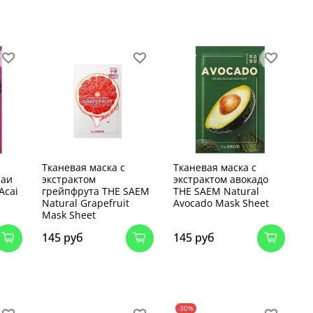
Тканевая маска с
Тканевая маска с
саи
экстрактом
экстрактом авокадо
Acai
грейпфрута THE SAEM
THE SAEM Natural
Natural Grapefruit
Avocado Mask Sheet
Mask Sheet
145 руб
145 руб
-30%