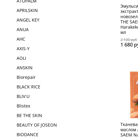
ATOPALM
Эмульси
APRILSKIN
экстрак
новозел
ANGEL KEY
THE SAE
Harakek
ANUA
мл
AHC
2 100 руб
1 680 р
AXIS-Y
AOLI
ANSKIN
Biorepair
BLACK RICE
BLIV:U
Blistex
BE THE SKIN
Тканева
BEAUTY OF JOSEON
маслом 
SAEM Na
BIODANCE