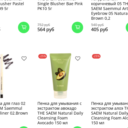
lusher Pastel
Single Blusher Bae Pink
коричневый 05 T
09 5г
PK10 5г
SAEM Saemmul Art
Eyebrow 05 Natura
Brown 0,2
752 руб
540 руб
б
564 руб
405 руб
-25%
-25%
а для глаз 02
Пенка для умывания с
Пенка для умыван
EM Saemmul
экстрактом авокадо
экстрактом алоэ T
liner 02.Brown
THE SAEM Natural Daily
SAEM Natural Dail
Cleansing Foam
Cleansing Foam Al
Avocado 150 мл
150 мл