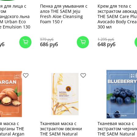
я для лица с
Пенка для умывания с
Крем для тела с
том
алоэ THE SAEM Jeju
экстрактом авокад
андского льна
Fresh Aloe Cleansing
THE SAEM Care Plu
M Urban Eco
Foam 150 г
Avocado Body Cre
e Emulsion 130
300 мл
979 руб
1 295 руб
уб
686 руб
648 руб
я маска с
Тканевая маска с
Тканевая маска с
арганы THE
экстрактом овсянки
экстрактом черни
tural Argan
THE SAEM Natural
THE SAEM Natural