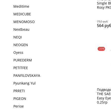
Single B
Meditime
Rosy PK
MEDICUBE
752 руб
MENOMOSO
564 ру
Nextbeau
NEQI
NEOGEN
-20%
Oyess
PUREDERM
PETITFEE
PANFILOVSKAYA
Pyunkang Yul
Подводк
PRRETI
THE SA
Easy Eye
PIGEON
0,25гр
Perioe