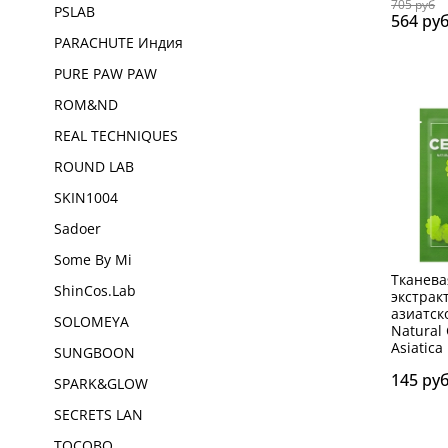
705 руб
PSLAB
564 ру
PARACHUTE Индия
PURE PAW PAW
ROM&ND
REAL TECHNIQUES
ROUND LAB
SKIN1004
Sadoer
Some By Mi
Тканева
ShinCos.Lab
экстрак
азиатск
SOLOMEYA
Natural 
Asiatica
SUNGBOON
145 ру
SPARK&GLOW
SECRETS LAN
TOCOBO