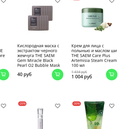
Кислородная маска с
Крем для лица с
HE
экстрактом черного
полынью и маслом ши
ore
жемчуга THE SAEM
THE SAEM Care Plus
Gem Miracle Black
Artemisia Steam Cream
Pearl O2 Bubble Mask
100 мл
1 434 руб
40 руб
1 004 руб
-20%
-30%