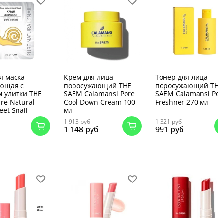
я маска
Крем для лица
Тонер для лица
яющая с
поросужающий THE
поросужающий T
 улитки THE
SAEM Calamansi Pore
SAEM Calamansi P
re Natural
Cool Down Cream 100
Freshner 270 мл
eet Snail
мл
1 913 руб
1 321 руб
б
1 148 руб
991 руб