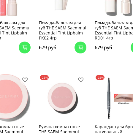
бальзам для
Помада-бальзам для
Помада-бальзам д
 SAEM Saemmul
губ THE SAEM Saemmul
губ THE SAEM Sae
l Tint Lipbalm
Essential Tint Lipbalm
Essential Tint Lipb
р
PK02 4гр
RD01 4гр
б
679 руб
679 руб
-25%
-25%
компактные
Румяна компактные
Карандаш для бр
EM Saemmul
THE SAEM Saemmul
натуральный