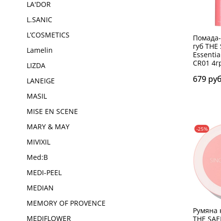
LA'DOR
L.SANIC
L’COSMETICS
Помада-
губ THE
Lamelin
Essentia
CR01 4г
LIZDA
679 ру
LANEIGE
MASIL
MISE EN SCENE
MARY & MAY
-25%
MIVIXIL
Med:B
MEDI-PEEL
MEDIAN
MEMORY OF PROVENCE
Румяна 
THE SA
MEDIFLOWER