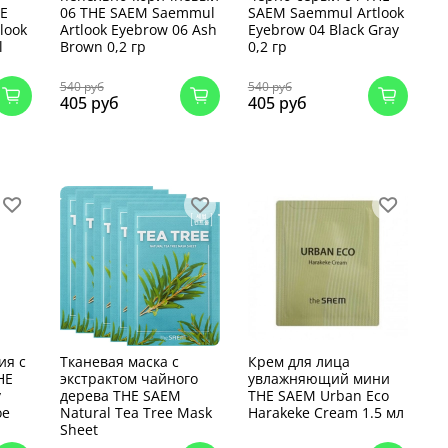
HE
06 THE SAEM Saemmul
SAEM Saemmul Artlook
look
Artlook Eyebrow 06 Ash
Eyebrow 04 Black Gray
l
Brown 0,2 гр
0,2 гр
540 руб
540 руб
405 руб
405 руб
ия с
Тканевая маска с
Крем для лица
HE
экстрактом чайного
увлажняющий мини
y
дерева THE SAEM
THE SAEM Urban Eco
oe
Natural Tea Tree Mask
Harakeke Cream 1.5 мл
Sheet