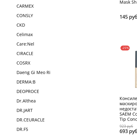
Mask Sh
CARMEX
CONSLY
145 ру
CKD
Celimax
Care:Nel
-25%
CIRACLE
COSRX
Daeng Gi Meo Ri
DERMA:B
DEOPROCE
Консиле
Dr.Althea
маскир
недоста
DR.JART
SAEM Co
Tip Conc
DR.CEURACLE
923 руб
DR.F5
693 ру