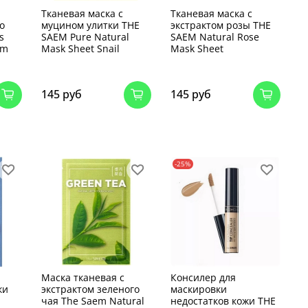
Тканевая маска с
Тканевая маска с
о
муцином улитки THE
экстрактом розы THE
s
SAEM Pure Natural
SAEM Natural Rose
am
Mask Sheet Snail
Mask Sheet
145 руб
145 руб
-25%
Маска тканевая с
Консилер для
ки
экстрактом зеленого
маскировки
чая The Saem Natural
недостатков кожи THE