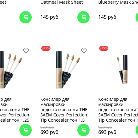
eet
Oatmeal Mask Sheet
Blueberry Mask Sh
б
145 руб
145 руб
-25%
-25%
р для
Консилер для
Консилер для
овки
маскировки
маскировки
тков кожи THE
недостатков кожи THE
недостатков кожи
ver Perfection
SAEM Cover Perfection
SAEM Cover Perfec
ealer тон 1.25
Tip Concealer тон 1.5
Tip Concealer тон 
923 руб
923 руб
б
693 руб
693 руб