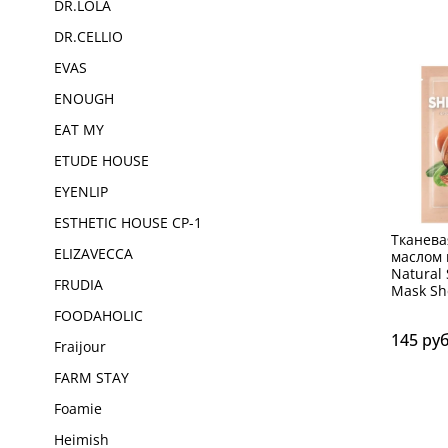
DR.LOLA
DR.CELLIO
EVAS
ENOUGH
EAT MY
ETUDE HOUSE
EYENLIP
ESTHETIC HOUSE CP-1
Тканева
ELIZAVECCA
маслом
Natural 
FRUDIA
Mask Sh
FOODAHOLIC
145 ру
Fraijour
FARM STAY
Foamie
Heimish