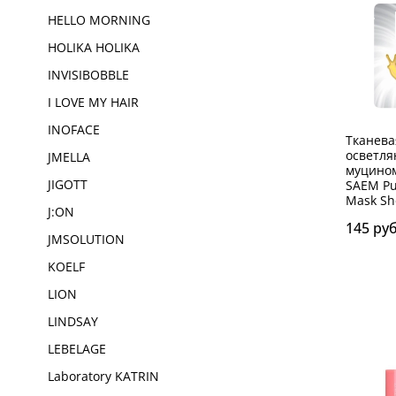
HELLO MORNING
HOLIKA HOLIKA
INVISIBOBBLE
I LOVE MY HAIR
INOFACE
Тканева
осветл
JMELLA
муцином
JIGOTT
SAEM Pu
Mask Sh
J:ON
145 ру
JMSOLUTION
KOELF
LION
LINDSAY
LEBELAGE
Laboratory KATRIN