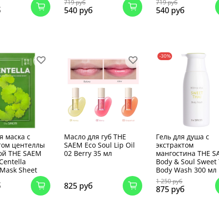
719 руб
719 руб
б
540 руб
540 руб
-30%
я маска с
Масло для губ THE
Гель для душа с
том центеллы
SAEM Eco Soul Lip Oil
экстрактом
ой THE SAEM
02 Berry 35 мл
мангостина THE 
Centella
Body & Soul Sweet 
 Mask Sheet
Body Wash 300 мл
1 250 руб
б
825 руб
875 руб