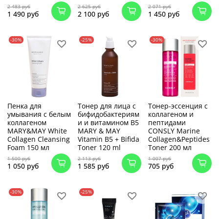
2 483 руб
2 625 руб
2 071 руб
1 490 руб
2 100 руб
1 450 руб
-30%
-25%
-30%
Пенка для
Тонер для лица с
Тонер-эссенция с
умывания с белым
бифидобактериям
коллагеном и
коллагеном
и и витамином В5
пептидами
MARY&MAY White
MARY & MAY
CONSLY Marine
Collagen Cleansing
Vitamin B5 + Bifida
Collagen&Peptides
Foam 150 мл
Toner 120 ml
Toner 200 мл
1 500 руб
2 113 руб
1 007 руб
1 050 руб
1 585 руб
705 руб
-30%
-25%