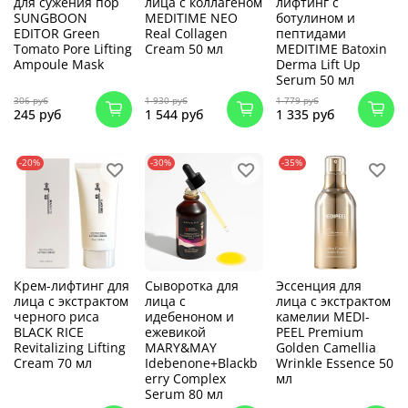
для сужения пор
лица с коллагеном
лифтинг с
SUNGBOON
MEDITIME NEO
ботулином и
EDITOR Green
Real Collagen
пептидами
Tomato Pore Lifting
Cream 50 мл
MEDITIME Batoxin
Ampoule Mask
Derma Lift Up
Serum 50 мл
306 руб
1 930 руб
1 779 руб
245 руб
1 544 руб
1 335 руб
-20%
-30%
-35%
Крем-лифтинг для
Сыворотка для
Эссенция для
лица с экстрактом
лица с
лица с экстрактом
черного риса
идебеноном и
камелии MEDI-
BLACK RICE
ежевикой
PEEL Premium
Revitalizing Lifting
MARY&MAY
Golden Camellia
Cream 70 мл
Idebenone+Blackb
Wrinkle Essence 50
erry Complex
мл
Serum 80 мл