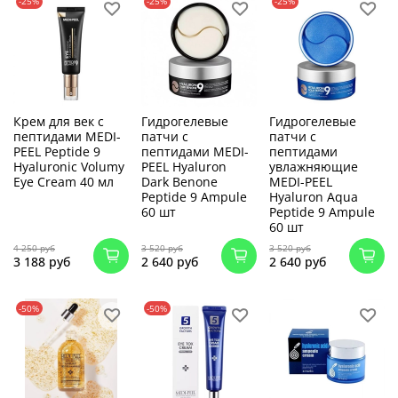
-25%
-25%
-25%
Крем для век с
Гидрогелевые
Гидрогелевые
пептидами MEDI-
патчи с
патчи с
PEEL Peptide 9
пептидами MEDI-
пептидами
Hyaluronic Volumy
PEEL Hyaluron
увлажняющие
Eye Cream 40 мл
Dark Benone
MEDI-PEEL
Peptide 9 Ampule
Hyaluron Aqua
60 шт
Peptide 9 Ampule
60 шт
4 250 руб
3 520 руб
3 520 руб
3 188 руб
2 640 руб
2 640 руб
-50%
-50%