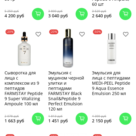
60 шт
5 250 руб
3 800 руб
3 520 руб
4 200 руб
3 040 руб
2 640 руб
-20%
-20%
-50%
Сыворотка для
Эмульсия с
Эмульсия для
лица с
муцином черной
лица с пептидами
комплексом из 9
улитки и
MEDI-PEEL Peptide
пептидов
пептидами
9 Aqua Essence
FARMSTAY Peptide
FARMSTAY Black
Emulsion 250 мл
9 Super Vitalizing
Snail&Peptide 9
Ampoule 100 мл
Perfect Emulsion
120 мл
2 078 руб
1 813 руб
4 300 руб
1 663 руб
1 451 руб
2 150 руб