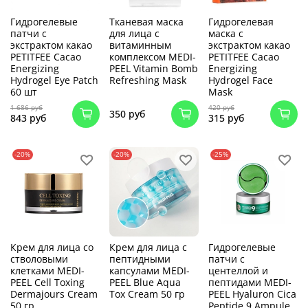
Гидрогелевые
Тканевая маска
Гидрогелевая
патчи с
для лица с
маска с
экстрактом какао
витаминным
экстрактом какао
PETITFEE Cacao
комплексом MEDI-
PETITFEE Cacao
Energizing
PEEL Vitamin Bomb
Energizing
Hydrogel Eye Patch
Refreshing Mask
Hydrogel Face
60 шт
Mask
1 686 руб
420 руб
350 руб
843 руб
315 руб
-20%
-20%
-25%
Крем для лица со
Крем для лица с
Гидрогелевые
стволовыми
пептидными
патчи с
клетками MEDI-
капсулами MEDI-
центеллой и
PEEL Cell Toxing
PEEL Blue Aqua
пептидами MEDI-
Dermajours Cream
Tox Cream 50 гр
PEEL Hyaluron Cica
50 гр
Peptide 9 Ampule,