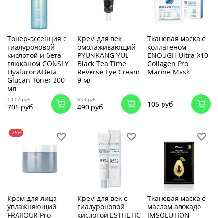
Тонер-эссенция с
Крем для век
Тканевая маска с
гиалуроновой
омолаживающий
коллагеном
кислотой и бета-
PYUNKANG YUL
ENOUGH Ultra X10
глюканом CONSLY
Black Tea Time
Collagen Pro
Hyaluron&Beta-
Reverse Eye Cream
Marine Mask
Glucan Toner 200
9 мл
мл
1 007 руб
653 руб
105 руб
705 руб
490 руб
-25%
Крем для лица
Крем для век с
Тканевая маска с
увлажняющий
гиалуроновой
маслом авокадо
FRAIJOUR Pro
кислотой ESTHETIC
JMSOLUTION