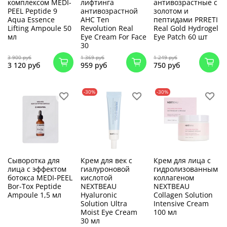
комплексом MEDI-
лифтинга
антивозрастные с
PEEL Peptide 9
антивозрастной
золотом и
Aqua Essence
AHC Ten
пептидами PRRETI
Lifting Ampoule 50
Revolution Real
Real Gold Hydrogel
мл
Eye Cream For Face
Eye Patch 60 шт
30
3 900 руб
1 369 руб
1 249 руб
3 120 руб
959 руб
750 руб
-30%
-30%
Сыворотка для
Крем для век с
Крем для лица с
лица с эффектом
гиалуроновой
гидролизованным
ботокса MEDI-PEEL
кислотой
коллагеном
Bor-Tox Peptide
NEXTBEAU
NEXTBEAU
Ampoule 1,5 мл
Hyaluronic
Collagen Solution
Solution Ultra
Intensive Cream
Moist Eye Cream
100 мл
30 мл