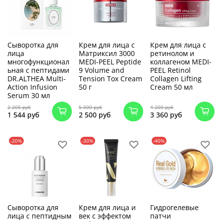
Сыворотка для
Крем для лица с
Крем для лица с
лица
Матриксил 3000
ретинолом и
многофункционал
MEDI-PEEL Peptide
коллагеном MEDI-
ьная с пептидами
9 Volume and
PEEL Retinol
DR.ALTHEA Multi-
Tension Tox Cream
Collagen Lifting
Action Infusion
50 г
Cream 50 мл
Serum 30 мл
2 205 руб
5 000 руб
4 200 руб
1 544 руб
2 500 руб
3 360 руб
-20%
-30%
-40%
Сыворотка для
Крем для лица и
Гидрогелевые
лица с пептидным
век с эффектом
патчи