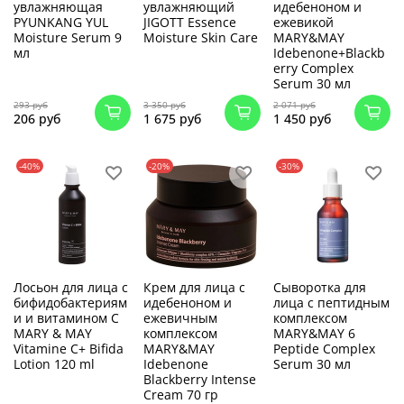
увлажняющая
увлажняющий
идебеноном и
PYUNKANG YUL
JIGOTT Essence
ежевикой
Moisture Serum 9
Moisture Skin Care
MARY&MAY
мл
Idebenone+Blackb
erry Complex
Serum 30 мл
293 руб
3 350 руб
2 071 руб
206 руб
1 675 руб
1 450 руб
-40%
-20%
-30%
Лосьон для лица с
Крем для лица с
Сыворотка для
бифидобактериям
идебеноном и
лица с пептидным
и и витамином С
ежевичным
комплексом
MARY & MAY
комплексом
MARY&MAY 6
Vitamine C+ Bifida
MARY&MAY
Peptide Complex
Lotion 120 ml
Idebenone
Serum 30 мл
Blackberry Intense
Cream 70 гр