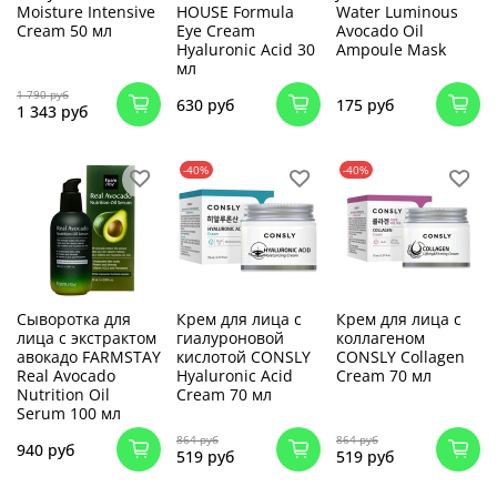
Moisture Intensive
HOUSE Formula
Water Luminous
Cream 50 мл
Eye Cream
Avocado Oil
Hyaluronic Acid 30
Ampoule Mask
мл
1 790 руб
630 руб
175 руб
1 343 руб
-40%
-40%
Сыворотка для
Крем для лица с
Крем для лица с
лица с экстрактом
гиалуроновой
коллагеном
авокадо FARMSTAY
кислотой CONSLY
CONSLY Collagen
Real Avocado
Hyaluronic Acid
Cream 70 мл
Nutrition Oil
Cream 70 мл
Serum 100 мл
864 руб
864 руб
940 руб
519 руб
519 руб