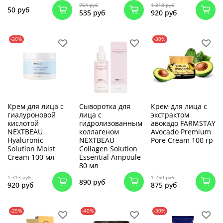
764 руб
1 313 руб
50 руб
535 руб
920 руб
-30%
-30%
Крем для лица с
Сыворотка для
Крем для лица с
гиалуроновой
лица с
экстрактом
кислотой
гидролизованным
авокадо FARMSTAY
NEXTBEAU
коллагеном
Avocado Premium
Hyaluronic
NEXTBEAU
Pore Cream 100 гр
Solution Moist
Collagen Solution
Cream 100 мл
Essential Ampoule
80 мл
1 313 руб
1 250 руб
890 руб
920 руб
875 руб
-25%
-40%
-30%