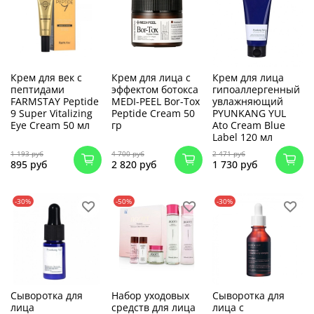
Крем для век с
Крем для лица с
Крем для лица
пептидами
эффектом ботокса
гипоаллергенный
FARMSTAY Peptide
MEDI-PEEL Bor-Tox
увлажняющий
9 Super Vitalizing
Peptide Cream 50
PYUNKANG YUL
Eye Cream 50 мл
гр
Ato Cream Blue
Label 120 мл
1 193 руб
4 700 руб
2 471 руб
895 руб
2 820 руб
1 730 руб
-30%
-50%
-30%
Сыворотка для
Набор уходовых
Сыворотка для
лица
средств для лица
лица с