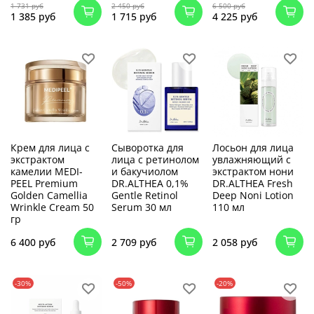
1 731 руб
2 450 руб
6 500 руб
1 385 руб
1 715 руб
4 225 руб
Крем для лица с
Сыворотка для
Лосьон для лица
экстрактом
лица с ретинолом
увлажняющий с
камелии MEDI-
и бакучиолом
экстрактом нони
PEEL Premium
DR.ALTHEA 0,1%
DR.ALTHEA Fresh
Golden Camellia
Gentle Retinol
Deep Noni Lotion
Wrinkle Cream 50
Serum 30 мл
110 мл
гр
6 400 руб
2 709 руб
2 058 руб
-30%
-50%
-20%