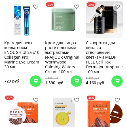
-25%
-20%
Крем для век с
Крем для лица с
Сыворотка для
коллагеном
растительными
лица со
ENOUGH Ultra x10
экстрактами
стволовыми
Collagen Pro
FRAIJOUR Original
клетками MEDI-
Marine Eye Cream
Wormwood
PEEL Cell Tox
30 мл
Calming Watery
Dermajou Ampoule
Cream 100 мл
100 мл
1 853 руб
5 200 руб
729 руб
1 390 руб
4 160 руб
-50%
-25%