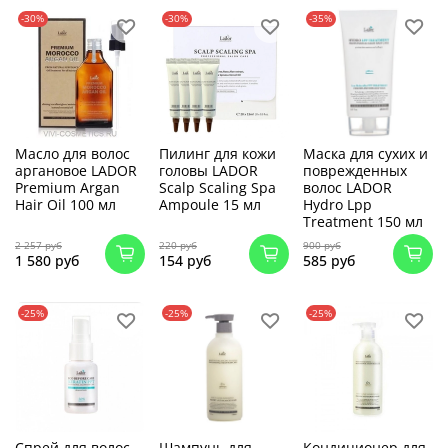
-30%
-30%
-35%
Масло для волос
Пилинг для кожи
Маска для сухих и
аргановое LADOR
головы LADOR
поврежденных
Premium Argan
Scalp Scaling Spa
волос LADOR
Hair Oil 100 мл
Ampoule 15 мл
Hydro Lpp
Treatment 150 мл
2 257 руб
220 руб
900 руб
1 580 руб
154 руб
585 руб
-25%
-25%
-25%
Спрей для волос
Шампунь для
Кондиционер для