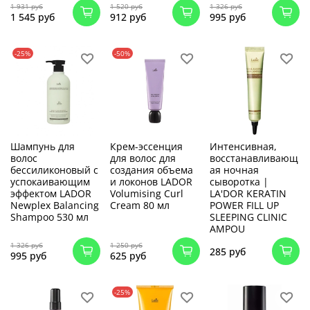
1 931 руб
1 520 руб
1 326 руб
1 545 руб
912 руб
995 руб
-25%
-50%
Шампунь для
Крем-эссенция
Интенсивная,
волос
для волос для
восстанавливающ
бессиликоновый с
создания объема
ая ночная
успокаивающим
и локонов LADOR
сыворотка |
эффектом LADOR
Volumising Curl
LA'DOR KERATIN
Newplex Balancing
Cream 80 мл
POWER FILL UP
Shampoo 530 мл
SLEEPING CLINIC
AMPOU
1 326 руб
1 250 руб
285 руб
995 руб
625 руб
-25%