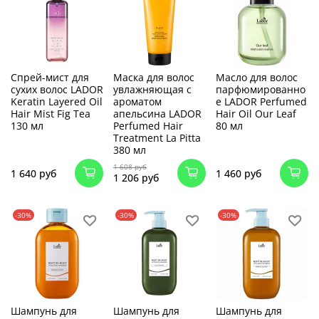
Спрей-мист для
Маска для волос
Масло для волос
сухих волос LADOR
увлажняющая с
парфюмированно
Keratin Layered Oil
ароматом
е LADOR Perfumed
Hair Mist Fig Tea
апельсина LADOR
Hair Oil Our Leaf
130 мл
Perfumed Hair
80 мл
Treatment La Pitta
380 мл
1 608 руб
1 640 руб
1 460 руб
1 206 руб
-30%
-30%
-30%
Шампунь для
Шампунь для
Шампунь для