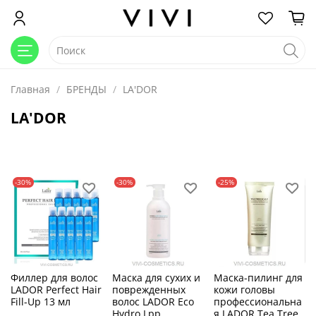
Главная
БРЕНДЫ
LA'DOR
LA'DOR
-30%
-30%
-25%
Филлер для волос
Маска для сухих и
Маска-пилинг для
LADOR Perfect Hair
поврежденных
кожи головы
Fill-Up 13 мл
волос LADOR Eco
профессиональна
Hydro Lpp
я LADOR Tea Tree