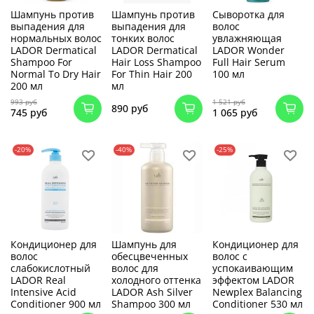
Шампунь против
Шампунь против
Сыворотка для
выпадения для
выпадения для
волос
нормальных волос
тонких волос
увлажняющая
LADOR Dermatical
LADOR Dermatical
LADOR Wonder
Shampoo For
Hair Loss Shampoo
Full Hair Serum
Normal To Dry Hair
For Thin Hair 200
100 мл
200 мл
мл
993 руб
1 521 руб
890 руб
745 руб
1 065 руб
-20%
-40%
-25%
Кондиционер для
Шампунь для
Кондиционер для
волос
обесцвеченных
волос с
слабокислотный
волос для
успокаивающим
LADOR Real
холодного оттенка
эффектом LADOR
Intensive Acid
LADOR Ash Silver
Newplex Balancing
Conditioner 900 мл
Shampoo 300 мл
Conditioner 530 мл