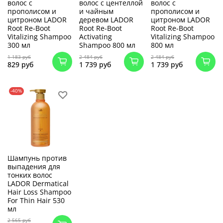
волос с
волос с центеллой
волос с
прополисом и
и чайным
прополисом и
цитроном LADOR
деревом LADOR
цитроном LADOR
Root Re-Boot
Root Re-Boot
Root Re-Boot
Vitalizing Shampoo
Activating
Vitalizing Shampoo
300 мл
Shampoo 800 мл
800 мл
1 183 руб
2 484 руб
2 484 руб
829 руб
1 739 руб
1 739 руб
-40%
Шампунь против
выпадения для
тонких волос
LADOR Dermatical
Hair Loss Shampoo
For Thin Hair 530
мл
2 565 руб