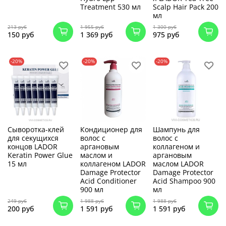
Treatment 530 мл
Scalp Hair Pack 200
мл
213 руб
1 955 руб
1 300 руб
150 руб
1 369 руб
975 руб
-20%
-20%
-20%
Cыворотка-клей
Кондиционер для
Шампунь для
для секущихся
волос с
волос с
концов LADOR
аргановым
коллагеном и
Keratin Power Glue
маслом и
аргановым
15 мл
коллагеном LADOR
маслом LADOR
Damage Protector
Damage Protector
Acid Conditioner
Acid Shampoo 900
900 мл
мл
249 руб
1 988 руб
1 988 руб
200 руб
1 591 руб
1 591 руб