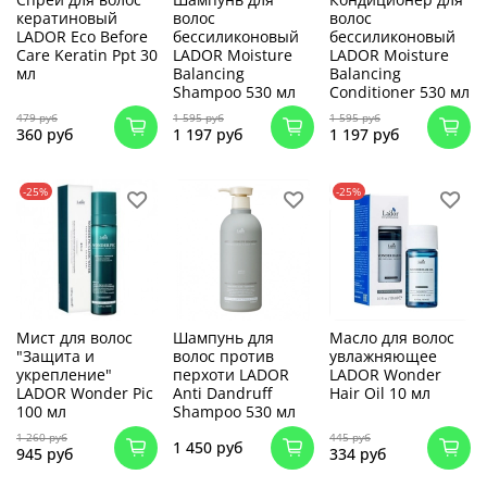
кератиновый
волос
волос
LADOR Eco Before
бессиликоновый
бессиликоновый
Care Keratin Ppt 30
LADOR Moisture
LADOR Moisture
мл
Balancing
Balancing
Shampoo 530 мл
Conditioner 530 мл
479 руб
1 595 руб
1 595 руб
360 руб
1 197 руб
1 197 руб
-25%
-25%
Мист для волос
Шампунь для
Масло для волос
"Защита и
волос против
увлажняющее
укрепление"
перхоти LADOR
LADOR Wonder
LADOR Wonder Pic
Anti Dandruff
Hair Oil 10 мл
100 мл
Shampoo 530 мл
1 260 руб
445 руб
1 450 руб
945 руб
334 руб