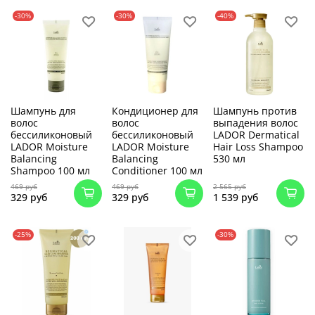
-30%
-30%
-40%
Шампунь для
Кондиционер для
Шампунь против
волос
волос
выпадения волос
бессиликоновый
бессиликоновый
LADOR Dermatical
LADOR Moisture
LADOR Moisture
Hair Loss Shampoo
Balancing
Balancing
530 мл
Shampoo 100 мл
Conditioner 100 мл
469 руб
469 руб
2 565 руб
329 руб
329 руб
1 539 руб
-25%
-30%