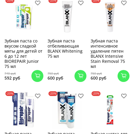
-20%
-20%
-20%
Зубная паста со
Зубная паста
Зубная паста
вкусом сладкой
отбеливающая
интенсивное
мяты для детей от
BLANX Whitening
удаление пятен
6 до 12 лет
75 мл
BLANX Intensive
BIOREPAIR Junior
Stain Removal 75
75 мл
мл
740 руб
750 руб
750 руб
592 руб
600 руб
600 руб
-20%
-20%
-20%
Зубная паста
Зубная паста
Зубная щетка для