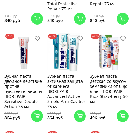
Total Protective
Repair 75 мл
Repair 75 мл
1 050 руб
1 050 руб
1 050 руб
840 руб
840 руб
840 руб
-20%
-20%
-20%
Зубная паста
Зубная паста
Зубная паста
двойное действие
активная защита
детская со вкусом
против
от кариеса
земляники от 0 до
чувствительности
BIOREPAIR
6 лет BIOREPAIR
BIOREPAIR
Advanced Active
Kids Strawberry 50
Sensitive Double
Shield Anti-Cavities
мл
Action 75 мл
75 мл
1 080 руб
1 080 руб
620 руб
864 руб
864 руб
496 руб