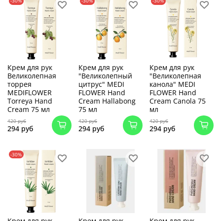
-30%
-30%
-30%
Крем для рук
Крем для рук
Крем для рук
Великолепная
"Великолепный
"Великолепная
торрея
цитрус" MEDI
канола" MEDI
MEDIFLOWER
FLOWER Hand
FLOWER Hand
Torreya Hand
Cream Hallabong
Cream Canola 75
Cream 75 мл
75 мл
мл
420 руб
420 руб
420 руб
294 руб
294 руб
294 руб
-30%
Крем для рук
Крем для рук
Крем для рук