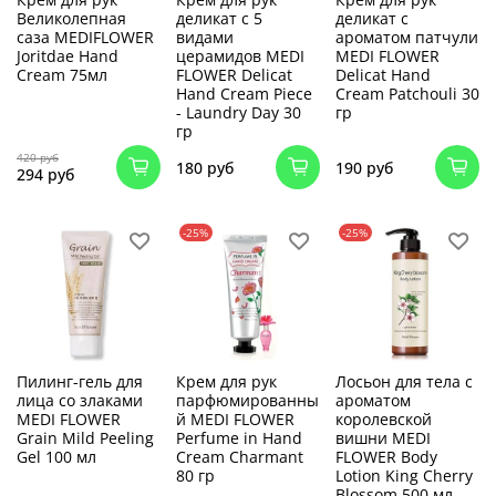
Великолепная
деликат с 5
деликат с
саза MEDIFLOWER
видами
ароматом патчули
Joritdae Hand
церамидов MEDI
MEDI FLOWER
Cream 75мл
FLOWER Delicat
Delicat Hand
Hand Cream Piece
Cream Patchouli 30
- Laundry Day 30
гр
гр
420 руб
180 руб
190 руб
294 руб
-25%
-25%
Пилинг-гель для
Крем для рук
Лосьон для тела с
лица со злаками
парфюмированны
ароматом
MEDI FLOWER
й MEDI FLOWER
королевской
Grain Mild Peeling
Perfume in Hand
вишни MEDI
Gel 100 мл
Cream Charmant
FLOWER Body
80 гр
Lotion King Cherry
Blossom 500 мл