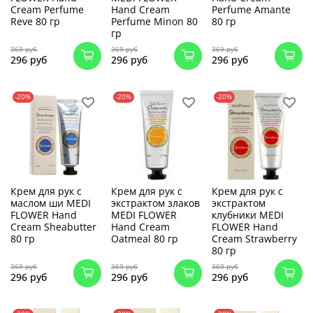
Cream Perfume
Hand Cream
Perfume Amante
Reve 80 гр
Perfume Minon 80
80 гр
гр
369 руб
369 руб
369 руб
296 руб
296 руб
296 руб
-20%
-20%
-20%
Крем для рук с
Крем для рук с
Крем для рук с
маслом ши MEDI
экстрактом злаков
экстрактом
FLOWER Hand
MEDI FLOWER
клубники MEDI
Cream Sheabutter
Hand Cream
FLOWER Hand
80 гр
Oatmeal 80 гр
Cream Strawberry
80 гр
369 руб
369 руб
369 руб
296 руб
296 руб
296 руб