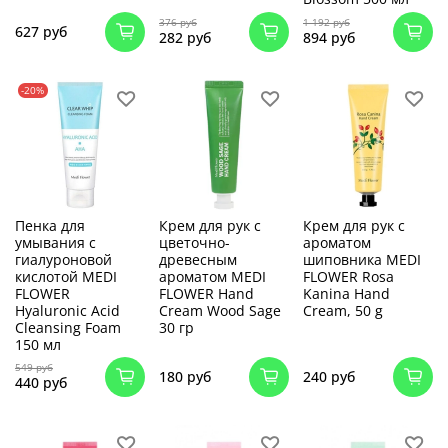
376 руб
1 192 руб
627 руб
282 руб
894 руб
-20%
Пенка для
Крем для рук с
Крем для рук с
умывания с
цветочно-
ароматом
гиалуроновой
древесным
шиповника MEDI
кислотой MEDI
ароматом MEDI
FLOWER Rosa
FLOWER
FLOWER Hand
Kanina Hand
Hyaluronic Acid
Cream Wood Sage
Cream, 50 g
Cleansing Foam
30 гр
150 мл
549 руб
180 руб
240 руб
440 руб