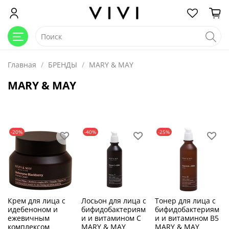
Главная
БРЕНДЫ
MARY & MAY
MARY & MAY
-20%
-40%
-25%
Крем для лица с
Лосьон для лица с
Тонер для лица с
идебеноном и
бифидобактериям
бифидобактериям
ежевичным
и и витамином С
и и витамином В5
комплексом
MARY & MAY
MARY & MAY