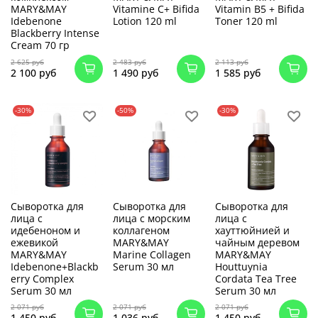
MARY&MAY
Vitamine C+ Bifida
Vitamin B5 + Bifida
Idebenone
Lotion 120 ml
Toner 120 ml
Blackberry Intense
Cream 70 гр
2 625 руб
2 483 руб
2 113 руб
2 100 руб
1 490 руб
1 585 руб
-30%
-50%
-30%
Сыворотка для
Сыворотка для
Сыворотка для
лица с
лица с морским
лица с
идебеноном и
коллагеном
хауттюйнией и
ежевикой
MARY&MAY
чайным деревом
MARY&MAY
Marine Collagen
MARY&MAY
Idebenone+Blackb
Serum 30 мл
Houttuynia
erry Complex
Cordata Tea Tree
Serum 30 мл
Serum 30 мл
2 071 руб
2 071 руб
2 071 руб
1 450 руб
1 036 руб
1 450 руб