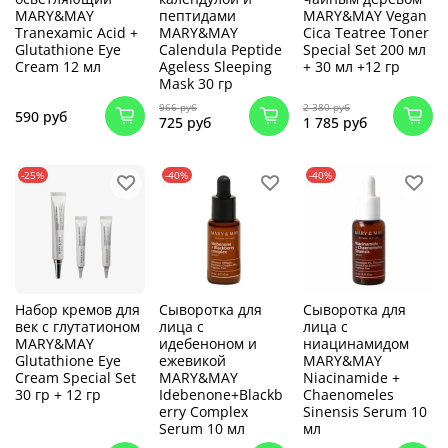
MARY&MAY
пептидами
MARY&MAY Vegan
Tranexamic Acid +
MARY&MAY
Cica Teatree Toner
Glutathione Eye
Calendula Peptide
Special Set 200 мл
Cream 12 мл
Ageless Sleeping
+ 30 мл +12 гр
Mask 30 гр
966 руб
2 380 руб
590 руб
725 руб
1 785 руб
-25%
-40%
-40%
Набор кремов для
Сыворотка для
Сыворотка для
век с глутатионом
лица с
лица с
MARY&MAY
идебеноном и
ниацинамидом
Glutathione Eye
ежевикой
MARY&MAY
Cream Special Set
MARY&MAY
Niacinamide +
30 гр + 12 гр
Idebenone+Blackb
Chaenomeles
erry Complex
Sinensis Serum 10
Serum 10 мл
мл