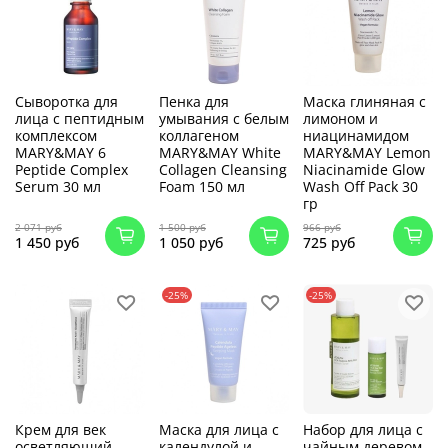
Сыворотка для
Пенка для
Маска глиняная с
лица с пептидным
умывания с белым
лимоном и
комплексом
коллагеном
ниацинамидом
MARY&MAY 6
MARY&MAY White
MARY&MAY Lemon
Peptide Complex
Collagen Cleansing
Niacinamide Glow
Serum 30 мл
Foam 150 мл
Wash Off Pack 30
гр
2 071 руб
1 500 руб
966 руб
1 450 руб
1 050 руб
725 руб
-25%
-25%
Крем для век
Маска для лица с
Набор для лица с
осветляющий
календулой и
чайным деревом