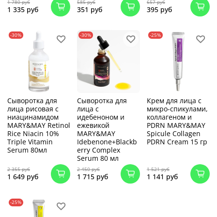
1 780 руб
585 руб
657 руб
1 335 руб
351 руб
395 руб
-30%
-30%
-25%
Сыворотка для
Сыворотка для
Крем для лица с
лица рисовая с
лица с
микро-спикулами,
ниацинамидом
идебеноном и
коллагеном и
MARY&MAY Retinol
ежевикой
PDRN MARY&MAY
Rice Niacin 10%
MARY&MAY
Spicule Collagen
Triple Vitamin
Idebenone+Blackb
PDRN Cream 15 гр
Serum 80мл
erry Complex
Serum 80 мл
2 355 руб
2 450 руб
1 521 руб
1 649 руб
1 715 руб
1 141 руб
-25%