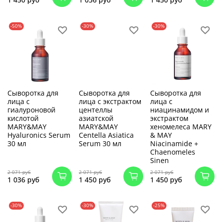
-50%
-30%
-30%
Сыворотка для
Сыворотка для
Сыворотка для
лица с
лица с экстрактом
лица с
гиалуроновой
центеллы
ниацинамидом и
кислотой
азиатской
экстрактом
MARY&MAY
MARY&MAY
хеномелеса MARY
Hyaluronics Serum
Centella Asiatica
& MAY
30 мл
Serum 30 мл
Niacinamide +
Chaenomeles
Sinen
2 071 руб
2 071 руб
2 071 руб
1 036 руб
1 450 руб
1 450 руб
-30%
-30%
-25%