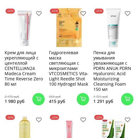
-20%
-25%
-25%
Крем для лица
Гидрогелевая
Пенка для
укрепляющий с
маска
умывания
центеллой
светляющая с
увлажняющая с
CENTELLIAN24
микроиглами
PDRN ANUA PDRN
Madeca Cream
VTCOSMETICS Vita-
Hyaluronic Acid
Time Reverse Zero
Light Reedle Shot
Moisturizing
80 мл
100 Hydrogel Mask
Cleansing Foam
150 мл
2 475 руб
553 руб
1 721 руб
1 980 руб
415 руб
1 291 руб
-30%
-20%
-20%