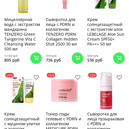
Мицеллярная
Сыворотка для
Крем
вода с экстрактом
лица с PDRN и
солнцезащитный
мандарина
коллагеном
с экстрактом алоэ
TENZERO Green
TENZERO PDRN
LEBELAGE Aloe Sun
Tangerine Vita C
Collagen Hidden
Cream SPF50+
Cleansing Water
Shot 2500 30 мл
PA+++ 50 мл
500 мл
1 150 руб
919 руб
669 руб
805 руб
736 руб
536 руб
-20%
-25%
-20%
Крем
Тонер-пэды
Сыворотка для
солнцезащитный
гелевые с PDRN и
лица пузырьковая
с муцином улитки
коллагеном
с PDRN и
и золотом
MEDICUBE PDRN
коллагеном