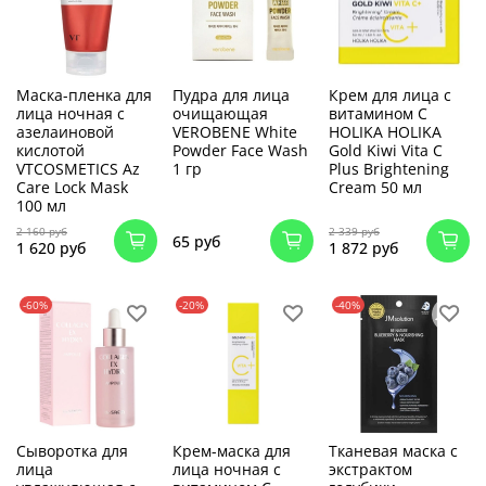
Маска-пленка для
Пудра для лица
Крем для лица с
лица ночная с
очищающая
витамином C
азелаиновой
VEROBENE White
HOLIKA HOLIKA
кислотой
Powder Face Wash
Gold Kiwi Vita C
VTCOSMETICS Az
1 гр
Plus Brightening
Care Lock Mask
Cream 50 мл
100 мл
2 160 руб
2 339 руб
65 руб
1 620 руб
1 872 руб
-60%
-20%
-40%
Сыворотка для
Крем-маска для
Тканевая маска с
лица
лица ночная c
экстрактом