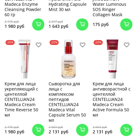
Madeca Enzyme
Hydrating Capsule
Water Luminous
Cleansing Powder
Mist 30 мл
SOS Ringer
60 гр
Collagen Mask
2 475 руб
2 347 руб
175 руб
1 980 руб
1 643 руб
-20%
-20%
-20%
Крем для лица
Сыворотка для
Крем для лица
укрепляющий с
лица с
антивозрастной с
центеллой
комплексом
центеллой
CENTELLIAN24
пептидов
CENTELLIAN24
Madeca Cream
CENTELLIAN24
Madeca Cream
Time Reverse 50
Madeca Vital
Active Formula 50
мл
Capsule Serum 50
мл
мл
2 475 руб
2 663 руб
2 663 руб
1 980 руб
2 131 руб
2 131 руб