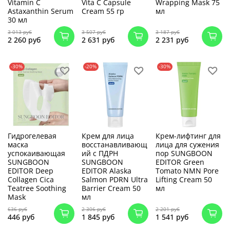
Vitamin C
Vita C Capsule
Wrapping Mask 75
Astaxanthin Serum
Cream 55 гр
мл
30 мл
3 013 руб
3 507 руб
3 187 руб
2 260 руб
2 631 руб
2 231 руб
-30%
-20%
-30%
Гидрогелевая
Крем для лица
Крем-лифтинг для
маска
восстанавливающ
лица для сужения
успокаивающая
ий с ПДРН
пор SUNGBOON
SUNGBOON
SUNGBOON
EDITOR Green
EDITOR Deep
EDITOR Alaska
Tomato NMN Pore
Collagen Cica
Salmon PDRN Ultra
Lifting Cream 50
Teatree Soothing
Barrier Cream 50
мл
Mask
мл
636 руб
2 306 руб
2 201 руб
446 руб
1 845 руб
1 541 руб