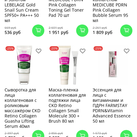
LEBELAGE Gold
Pink Collagen
MEDICUBE PDRN
Snail Sun Cream
Toning Gel Toner
Pink Collagen
SPF50+ PA+++ 50
Pad 70 шт
Bubble Serum 95
мл
мл
669 руб
2 601 руб
2 261 руб
536 руб
1 951 руб
1 809 руб
-25%
-20%
-25%
Сыворотка для
Маска-пленка
Эссенция для
лица
коллагеновая для
лица с
коллагеновая с
подтяжки лица
витаминами и
роликовым
CKD Retino
ПДРН FARMSTAY
массажёром CKD
Collagen Small
PDRN&Vitamin
Retino Collagen
Molecule 300 +
Advanced Essence
Guasha Lifting
Brush 80 мл
50 мл
Serum 40мл
2 397 руб
2 856 руб
1 573 руб