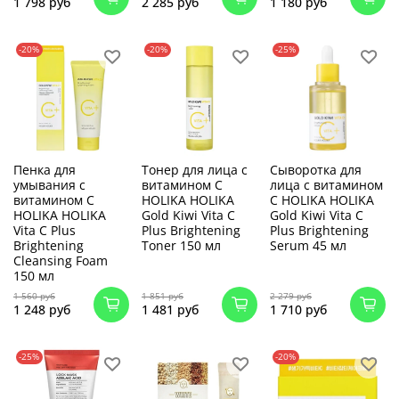
1 798 руб
2 285 руб
1 180 руб
-20%
-20%
-25%
Пенка для
Тонер для лица с
Сыворотка для
умывания с
витамином C
лица с витамином
витамином С
HOLIKA HOLIKA
С HOLIKA HOLIKA
HOLIKA HOLIKA
Gold Kiwi Vita C
Gold Kiwi Vita C
Vita C Plus
Plus Brightening
Plus Brightening
Brightening
Toner 150 мл
Serum 45 мл
Cleansing Foam
150 мл
1 560 руб
1 851 руб
2 279 руб
1 248 руб
1 481 руб
1 710 руб
-25%
-20%