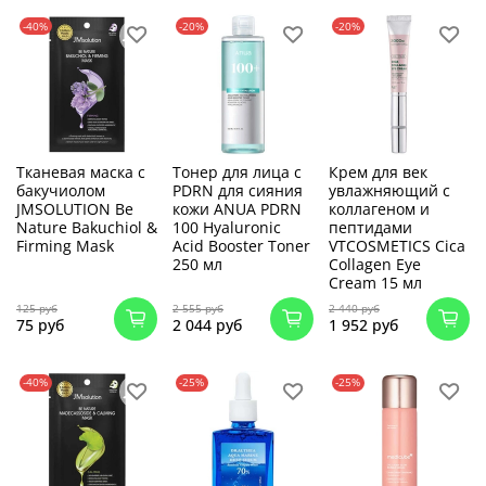
-40%
-20%
-20%
Тканевая маска с
Тонер для лица с
Крем для век
бакучиолом
PDRN для сияния
увлажняющий с
JMSOLUTION Be
кожи ANUA PDRN
коллагеном и
Nature Bakuchiol &
100 Hyaluronic
пептидами
Firming Mask
Acid Booster Toner
VTCOSMETICS Cica
250 мл
Collagen Eye
Cream 15 мл
125 руб
2 555 руб
2 440 руб
75 руб
2 044 руб
1 952 руб
-40%
-25%
-25%