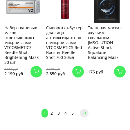
Набор тканевых
Сыворотка-бустер
Тканевая маска с
масок
для лица
акульим
осветляющих с
антиоксидантная
скваланом
микроиглами
с микроиглами
JMSOLUTION
VTCOSMETICS
VTCOSMETICS Red
Active Shark
Reedle Shot
Booster Reedle
Squalane
Brightening Mask
Shot 700 30мл
Balancing Mask
30 шт
2 919 руб
4 700 руб
175 руб
2 190 руб
2 350 руб
1
2
3
4
5