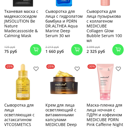
Тканевая маска с
Сыворотка для
Сыворотка для
мадекассосидом
лица с гидролатом
лица пузырькова
JMSOLUTION Be
бамбука и PDRN
с коллагеном
Nature
DR.ALTHEA Aqua
MEDICUBE
Madecassoside &
Marine Deep
Collagen Glow
Calming Mask
Serum 30 мл
Bubble Serum 100
мл
125 руб
2 213 руб
3 099 руб
75 руб
1 660 руб
2 325 руб
-25%
-25%
-30%
Сыворотка для
Крем для лица
Маска-пленка для
лица
осветляющий с
лица ночная с
осветляющая с
витаминными
ПДРН и кофеином
астаксатином
капсулами
MEDICUBE PDRN
VTCOSMETICS
MEDICUBE Deep
Pink Caffeine Night