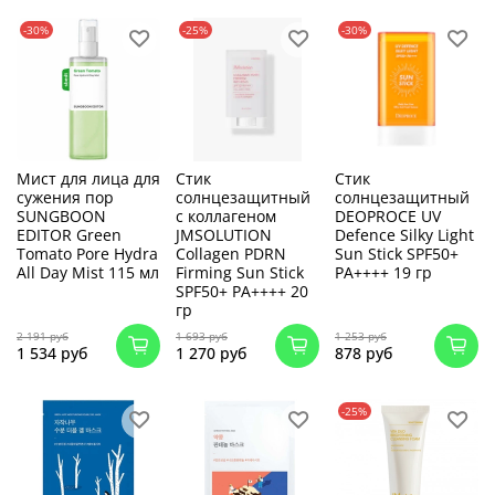
-30%
-25%
-30%
Мист для лица для
Стик
Стик
сужения пор
солнцезащитный
солнцезащитный
SUNGBOON
с коллагеном
DEOPROCE UV
EDITOR Green
JMSOLUTION
Defence Silky Light
Tomato Pore Hydra
Collagen PDRN
Sun Stick SPF50+
All Day Mist 115 мл
Firming Sun Stick
PA++++ 19 гр
SPF50+ PA++++ 20
гр
2 191 руб
1 693 руб
1 253 руб
1 534 руб
1 270 руб
878 руб
-25%