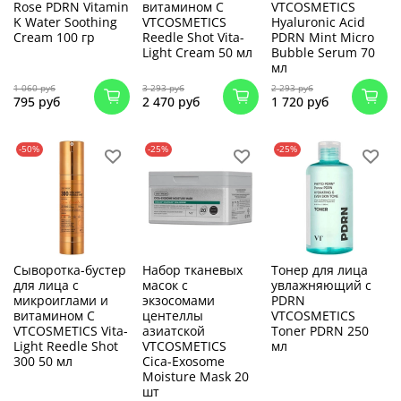
Rose PDRN Vitamin
витамином C
VTCOSMETICS
K Water Soothing
VTCOSMETICS
Hyaluronic Acid
Cream 100 гр
Reedle Shot Vita-
PDRN Mint Micro
Light Cream 50 мл
Bubble Serum 70
мл
1 060 руб
3 293 руб
2 293 руб
795 руб
2 470 руб
1 720 руб
-50%
-25%
-25%
Сыворотка-бустер
Набор тканевых
Тонер для лица
для лица с
масок с
увлажняющий с
микроиглами и
экзосомами
PDRN
витамином C
центеллы
VTCOSMETICS
VTCOSMETICS Vita-
азиатской
Toner PDRN 250
Light Reedle Shot
VTCOSMETICS
мл
300 50 мл
Cica-Exosome
Moisture Mask 20
шт