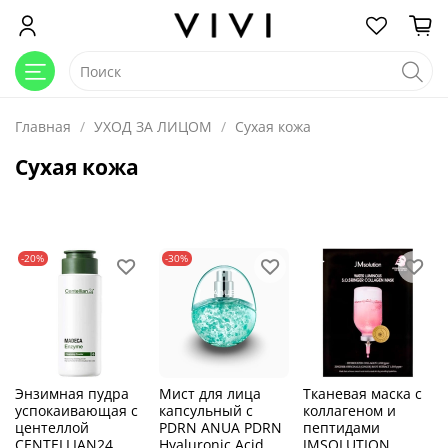
Главная
УХОД ЗА ЛИЦОМ
Сухая кожа
Сухая кожа
-20%
-30%
Энзимная пудра
Мист для лица
Тканевая маска с
успокаивающая с
капсульный с
коллагеном и
центеллой
PDRN ANUA PDRN
пептидами
CENTELLIAN24
Hyaluronic Acid
JMSOLUTION