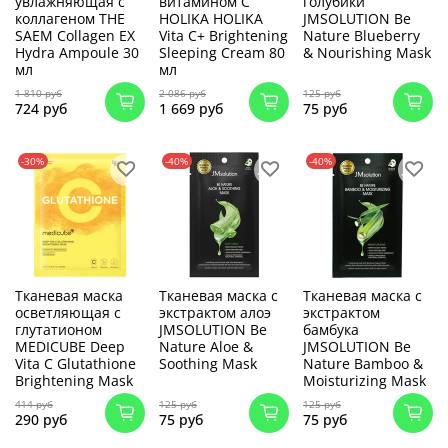
увлажняющая с
витамином C
голубики
коллагеном THE
HOLIKA HOLIKA
JMSOLUTION Be
SAEM Collagen EX
Vita C+ Brightening
Nature Blueberry
Hydra Ampoule 30
Sleeping Cream 80
& Nourishing Mask
мл
мл
1 810 руб
2 086 руб
125 руб
724 руб
1 669 руб
75 руб
-30%
-40%
-40%
Тканевая маска
Тканевая маска с
Тканевая маска с
осветляющая с
экстрактом алоэ
экстрактом
глутатионом
JMSOLUTION Be
бамбука
MEDICUBE Deep
Nature Aloe &
JMSOLUTION Be
Vita C Glutathione
Soothing Mask
Nature Bamboo &
Brightening Mask
Moisturizing Mask
414 руб
125 руб
125 руб
290 руб
75 руб
75 руб