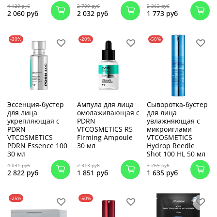
4 120 руб
2 709 руб
2 363 руб
2 060 руб
2 032 руб
1 773 руб
-30%
-20%
-50%
Эссенция-бустер
Ампула для лица
Сыворотка-бустер
для лица
омолаживающая с
для лица
укрепляющая с
PDRN
увлажняющая с
PDRN
VTCOSMETICS R5
микроиглами
VTCOSMETICS
Firming Ampoule
VTCOSMETICS
PDRN Essence 100
30 мл
Hydrop Reedle
30 мл
Shot 100 HL 50 мл
4 031 руб
2 313 руб
3 269 руб
2 822 руб
1 851 руб
1 635 руб
-25%
-50%