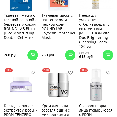
Тканевая маска с
Тканевая маска с
Пенка для
гелевой основой с
пантенолом и
умывания
березовым соком
черной соей
отбеливающая с
ROUND LAB Birch
ROUND LAB
витаминами
Juice Moisturzing
Soybean Panthenol
JMSOLUTION Vita
Double Gel Mask
Mask
Duo Brightening
Cleansing Foam
120 мл
820 руб
260 руб
260 руб
615 руб
-25%
-25%
-25%
Крем для лица с
Крем для лица
Сыворотка для
экстрактом розы и
осветляющий с
лица пузырьковая
PDRN TENZERO
микроиглами и
с PDRN