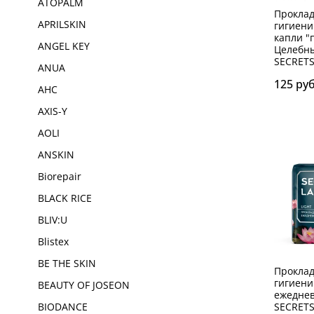
ATOPALM
Проклад
APRILSKIN
гигиени
капли "
ANGEL KEY
Целебн
SECRETS
ANUA
125 ру
AHC
AXIS-Y
AOLI
ANSKIN
Biorepair
BLACK RICE
BLIV:U
Blistex
BE THE SKIN
Проклад
гигиени
BEAUTY OF JOSEON
ежедне
SECRETS
BIODANCE