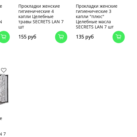
е
Прокладки женские
Прокладки женские
гигиенические 4
гигиенические 3
капли Целебные
капли "плюс"
N
травы SECRETS LAN 7
Целебные масла
шт
SECRETS LAN 7 шт
155 руб
135 руб
е
N 7