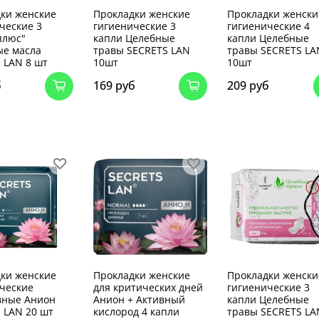
ки женские
Прокладки женские
Прокладки женски
ческие 3
гигиенические 3
гигиенические 4
плюс"
капли Целебные
капли Целебные
ые масла
травы SECRETS LAN
травы SECRETS LA
 LAN 8 шт
10шт
10шт
б
169 руб
209 руб
ки женские
Прокладки женские
Прокладки женски
ческие
для критических дней
гигиенические 3
вные Анион
Анион + Активный
капли Целебные
 LAN 20 шт
кислород 4 капли
травы SECRETS LA