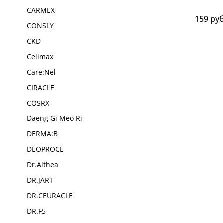
CARMEX
159 ру
CONSLY
CKD
Celimax
Care:Nel
CIRACLE
COSRX
Daeng Gi Meo Ri
DERMA:B
DEOPROCE
Dr.Althea
DR.JART
DR.CEURACLE
DR.F5