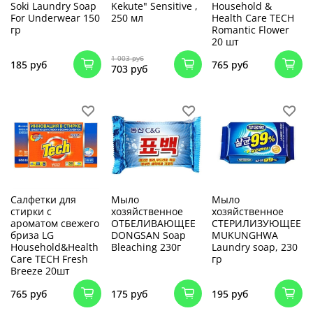
Soki Laundry Soap
Kekute" Sensitive ,
Household &
For Underwear 150
250 мл
Health Care TECH
гр
Romantic Flower
20 шт
1 003 руб
185 руб
765 руб
703 руб
Салфетки для
Мыло
Мыло
стирки с
хозяйственное
хозяйственное
ароматом свежего
ОТБЕЛИВАЮЩЕЕ
СТЕРИЛИЗУЮЩЕЕ
бриза LG
DONGSAN Soap
MUKUNGHWA
Household&Health
Bleaching 230г
Laundry soap, 230
Care TECH Fresh
гр
Breeze 20шт
765 руб
175 руб
195 руб