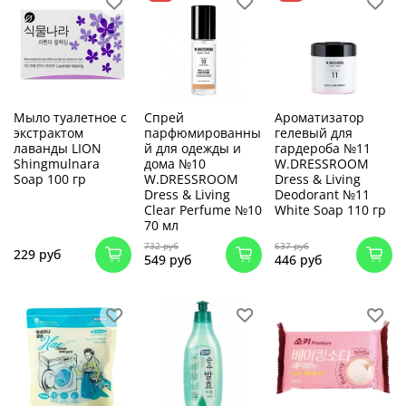
Мыло туалетное с
Спрей
Ароматизатор
экстрактом
парфюмированны
гелевый для
лаванды LION
й для одежды и
гардероба №11
Shingmulnara
дома №10
W.DRESSROOM
Soap 100 гр
W.DRESSROOM
Dress & Living
Dress & Living
Deodorant №11
Clear Perfume №10
White Soap 110 гр
70 мл
732 руб
637 руб
229 руб
549 руб
446 руб