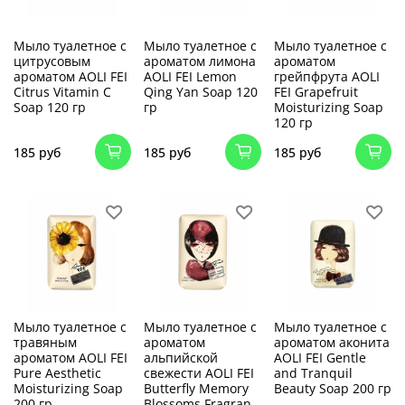
Мыло туалетное с
Мыло туалетное с
Мыло туалетное с
цитрусовым
ароматом лимона
ароматом
ароматом AOLI FEI
AOLI FEI Lemon
грейпфрута AOLI
Citrus Vitamin C
Qing Yan Soap 120
FEI Grapefruit
Soap 120 гр
гр
Moisturizing Soap
120 гр
185 руб
185 руб
185 руб
Мыло туалетное с
Мыло туалетное с
Мыло туалетное с
травяным
ароматом
ароматом аконита
ароматом AOLI FEI
альпийской
AOLI FEI Gentle
Pure Aesthetic
свежести AOLI FEI
and Tranquil
Moisturizing Soap
Butterfly Memory
Beauty Soap 200 гр
200 гр
Blossoms Fragran