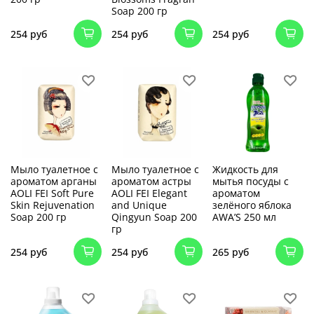
Soap 200 гр
254 руб
254 руб
254 руб
Мыло туалетное с
Мыло туалетное с
Жидкость для
ароматом арганы
ароматом астры
мытья посуды с
AOLI FEI Soft Pure
AOLI FEI Elegant
ароматом
Skin Rejuvenation
and Unique
зелёного яблока
Soap 200 гр
Qingyun Soap 200
AWA’S 250 мл
гр
254 руб
254 руб
265 руб