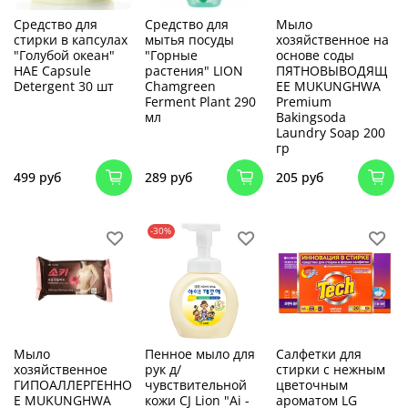
Средство для
Средство для
Мыло
стирки в капсулах
мытья посуды
хозяйственное на
"Голубой океан"
"Горные
основе соды
HAE Capsule
растения" LION
ПЯТНОВЫВОДЯЩ
Detergent 30 шт
Chamgreen
ЕЕ MUKUNGHWA
Ferment Plant 290
Premium
мл
Bakingsoda
Laundry Soap 200
гр
499 руб
289 руб
205 руб
-30%
Мыло
Пенное мыло для
Салфетки для
хозяйственное
рук д/
стирки с нежным
ГИПОАЛЛЕРГЕННО
чувствительной
цветочным
Е MUKUNGHWA
кожи CJ Lion "Ai -
ароматом LG