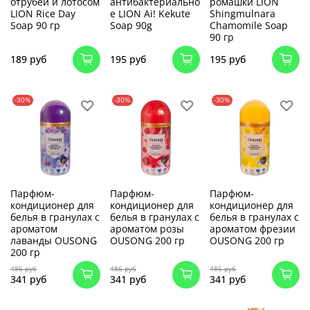
отрубей и лотосом
антибактериально
ромашки LION
LION Rice Day
е LION Ai! Kekute
Shingmulnara
Soap 90 гр
Soap 90g
Сhamomile Soap
90 гр
189 руб
195 руб
195 руб
-30%
-30%
-30%
Парфюм-
Парфюм-
Парфюм-
кондиционер для
кондиционер для
кондиционер для
белья в гранулах с
белья в гранулах с
белья в гранулах с
ароматом
ароматом розы
ароматом фрезии
лаванды OUSONG
OUSONG 200 гр
OUSONG 200 гр
200 гр
486 руб
486 руб
486 руб
341 руб
341 руб
341 руб