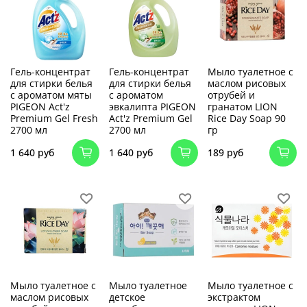
Гель-концентрат
Гель-концентрат
Мыло туалетное с
для стирки белья
для стирки белья
маслом рисовых
с ароматом мяты
с ароматом
отрубей и
PIGEON Act'z
эвкалипта PIGEON
гранатом LION
Premium Gel Fresh
Act'z Premium Gel
Rice Day Soap 90
2700 мл
2700 мл
гр
1 640 руб
1 640 руб
189 руб
Мыло туалетное с
Мыло туалетное
Мыло туалетное с
маслом рисовых
детское
экстрактом