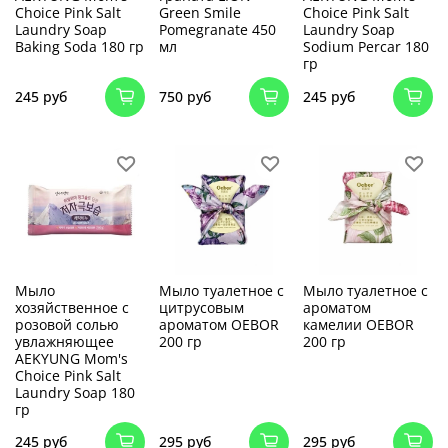
Choice Pink Salt
Green Smile
Choice Pink Salt
Laundry Soap
Pomegranate 450
Laundry Soap
Baking Soda 180 гр
мл
Sodium Percar 180
гр
245 руб
750 руб
245 руб
Мыло
Мыло туалетное с
Мыло туалетное с
хозяйственное с
цитрусовым
ароматом
розовой солью
ароматом OEBOR
камелии OEBOR
увлажняющее
200 гр
200 гр
AEKYUNG Mom's
Choice Pink Salt
Laundry Soap 180
гр
245 руб
295 руб
295 руб