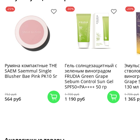
-25%
-30%
-20%
Румяна компактные THE
Гель солнцезащитный с
Эмульс
SAEM Saemmul Single
зеленым виноградом
стволо
Blusher Bae Pink PK10 5г
FRUDIA Green Grape
виногр
Sebum Control Sun Gel
Grape 
SPF50+PA++++ 50 гр
130 мл
752 руб
1 700 руб
1 706 руб
564 руб
1 190 руб
1 365 р
Аналогичные товары