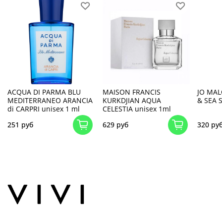
ACQUA DI PARMA BLU
MAISON FRANCIS
JO MA
MEDITERRANEO ARANCIA
KURKDJIAN AQUA
& SEA 
di CARPRI unisex 1 ml
CELESTIA unisex 1ml
251 руб
629 руб
320 ру