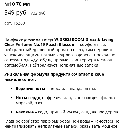
№10 70 мл
549 руб
732 руб
арт.
15289
Парфюмированная вода
W.DRESSROOM Dress & Living
Clear Perfume No.49 Peach Blossom
– комфортный,
нейтральный древесный аромат со сладким нероли и
успокаивающими нотами кедрового дерева, прекрасно
освежает одежду, обувь, предметы интерьера и салон
автомобиля, нейтрализует неприятные запахи.
Уникальная формула продукта сочетает в себе
несколько нот:
Верхние ноты
– нероли, лаванда, дыня.
Ноты сердца
– фрезия, ландыш, орхидея, фиалка,
морской, озон.
Базовые
– кедр, пряный мускус, сандаловое дерево.
Главное свойство парфюмированной воды – качественно
нейтрализовать неприятные запахи, оказывать мощное