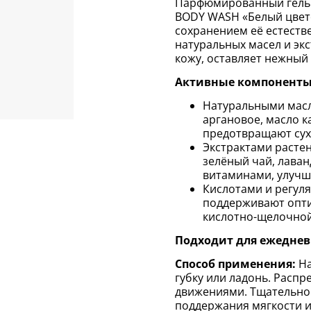
Парфюмированный гель 
BODY WASH «Белый цвето
сохранением её естеств
натуральных масел и экс
кожу, оставляет нежный
Активные компоненты
Натуральными масл
аргановое, масло к
предотвращают сух
Экстрактами растен
зелёный чай, лаван
витаминами, улучш
Кислотами и регуля
поддерживают опти
кислотно-щелочной
Подходит для ежеднев
Способ применения:
На
губку или ладонь. Расп
движениями. Тщательно 
поддержания мягкости 