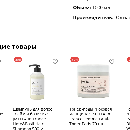
Объем:
1000 мл.
Производитель:
Южная
щие товары
-30%
-60%
-
Шампунь для волос
Тонер-пэды "Роковая
Г
к"
"Лайм и базилик"
женщина" JMELLA In
"
JMELLA In France
France Femme Fatale
J
Lime&Basil Hair
Toner Pads 70 шт
B
Shampoo 500 мл
W