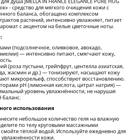
для душа JMELLA IN FRANCE ELEGANCE PURE HUG
к» - средство для мягкого очищения кожи с
енного баланса, обогащено комплексом
трактов растений, интенсивно увлажняет, питает
 аромат с акцентом на белые цветочные ноты.
:
ами (подсолнечное, оливковое, авокадо,
амелии) — интенсивно питают, смягчают кожу,
ость.
ий (роза пустыни, грейпфрут, центелла азиатская,
да, жасмин и др.) — тонизируют, насыщают кожу
ают микрорельеф, способствуют восстановлению.
торами pH (лимонная кислота, цитрат натрия) —
мальный уровень увлажнённости, не нарушая
 баланс.
ного использования
несите небольшое количество геля на влажную
ределите по телу круговыми массажными
смойте тёплой водой. Используйте ежедневно для
и увлажнённости кожи.