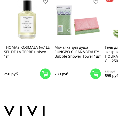
THOMAS KOSMALA №7 LE
Мочалка для душа
Гель д
SEL DE LA TERRE unisex
SUNGBO CLEAN&BEAUTY
экстра
1ml
Bubble Shower Towel 1шт
HOLIKA
Gel 25
850 руб
250 руб
239 руб
595 ру