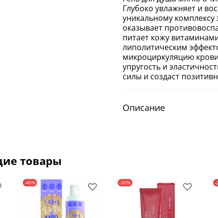
Глубоко увлажняет и во
уникальному комплексу 
оказывает противовосп
питает кожу витаминами
липолитическим эффекто
микроциркуляцию крови,
упругость и эластичнос
силы и создаст позитив
Описание
щие товары
-40%
-30%
-