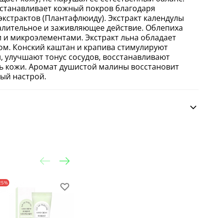
сстанавливает кожный покров благодаря
экстрактов (Плантафлюиду). Экстракт календулы
алительное и заживляющее действие. Облепиха
 и микроэлементами. Экстракт льна обладает
м. Конский каштан и крапива стимулируют
 улучшают тонус сосудов, восстанавливают
ть кожи. Аромат душистой малины восстановит
ный настрой.
25%
-30%
-25%