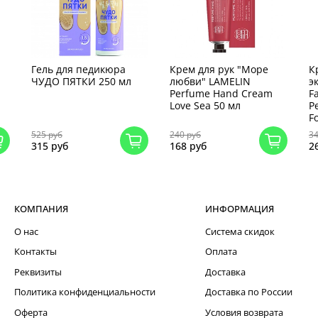
Гель для педикюра
Крем для рук "Море
К
ЧУДО ПЯТКИ 250 мл
любви" LAMELIN
э
Perfume Hand Cream
F
Love Sea 50 мл
P
F
525 руб
240 руб
34
315 руб
168 руб
2
КОМПАНИЯ
ИНФОРМАЦИЯ
О нас
Система скидок
Контакты
Оплата
Реквизиты
Доставка
Политика конфиденциальности
Доставка по России
Оферта
Условия возврата