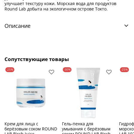
улучшает текстуру кожи. Морская вода для продуктов
Round Lab добыта на экологичном острове Токто.
Описание
Сопутствующие товары
-25%
-30%
-25%
Крем для лица с
Гель-пенка для
Гидроф
берёзовым соком ROUND
умывания с берёзовым
морско
LAB Birch Juice
соком ROUND LAB Birch
LAB 10