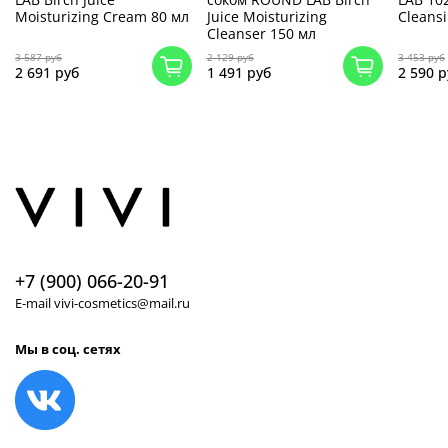
Moisturizing Cream 80 мл
Juice Moisturizing
Cleansi
Cleanser 150 мл
3 587 руб
2 129 руб
3 453 руб
2 691 руб
1 491 руб
2 590 р
+7 (900) 066-20-91
E-mail vivi-cosmetics@mail.ru
Мы в соц. сетях