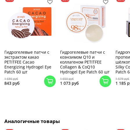
Гидрогелевые патчи с
Гидрогелевые патчи с
Гидрог
экстрактом какао
коэнзимом Q10 и
протеи
PETITFEE Cacao
коллагеном PETITFEE
шёлко
Energizing Hydrogel Eye
Collagen & CoQ10
Silky C
Patch 60 шт
Hydrogel Eye Patch 60 шт
Patch 
1 686 руб
1 650 руб
1 579 руб
843 руб
1 073 руб
1 185 р
Аналогичные товары