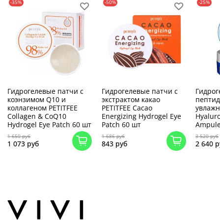
-35%
-50%
-25%
Гидрогелевые патчи с
Гидрогелевые патчи с
Гидрог
коэнзимом Q10 и
экстрактом какао
пепти
коллагеном PETITFEE
PETITFEE Cacao
увлажн
Collagen & CoQ10
Energizing Hydrogel Eye
Hyalur
Hydrogel Eye Patch 60 шт
Patch 60 шт
Ampule
1 650 руб
1 686 руб
3 520 руб
1 073 руб
843 руб
2 640 р