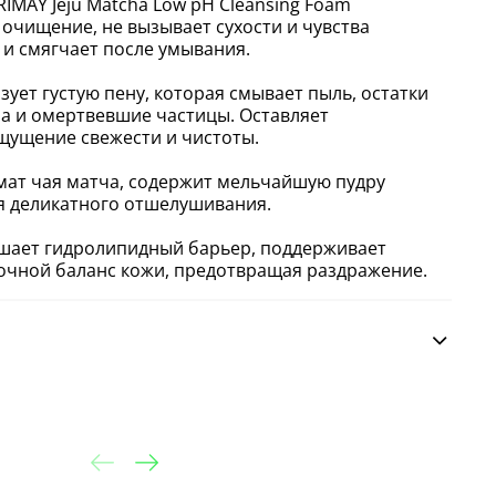
IMAY Jeju Matcha Low pH Cleansing Foam
очищение, не вызывает сухости и чувства
 и смягчает после умывания.
ует густую пену, которая смывает пыль, остатки
а и омертвевшие частицы. Оставляет
ощущение свежести и чистоты.
мат чая матча, содержит мельчайшую пудру
ля деликатного отшелушивания.
ушает гидролипидный барьер, поддерживает
очной баланс кожи, предотвращая раздражение.