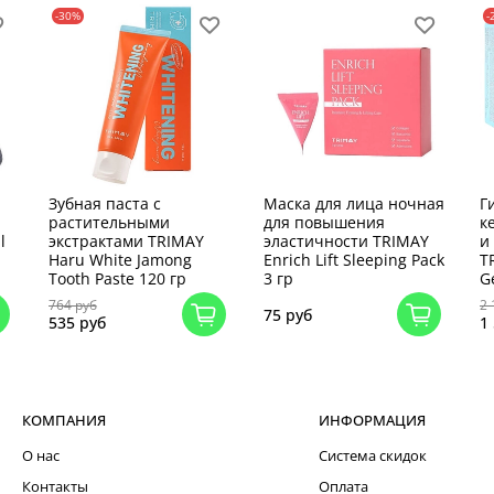
-30%
-
Зубная паста с
Маска для лица ночная
Г
растительными
для повышения
к
l
экстрактами TRIMAY
эластичности TRIMAY
и
Haru White Jamong
Enrich Lift Sleeping Pack
T
Tooth Paste 120 гр
3 гр
G
764 руб
2 
75 руб
535 руб
1
КОМПАНИЯ
ИНФОРМАЦИЯ
О нас
Система скидок
Контакты
Оплата