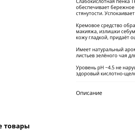
Слабокислотная пенка TR
обеспечивает бережное 
стянутости. Успокаивает
Кремовое средство образ
макияжа, излишки себум
кожу гладкой, придаёт 
Имеет натуральный аро
листьев зелёного чая д
Уровень pH ~4.5 не нар
здоровый кислотно-щел
Описание
е товары