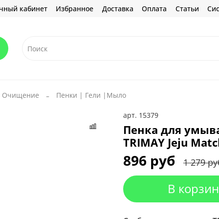
чный кабинет
Избранное
Доставка
Оплата
Статьи
Сис
Очищение
Пенки | Гели |Mыло
арт.
15379
Пенка для умыва
TRIMAY Jeju Matc
896 руб
1 279 ру
В корзин