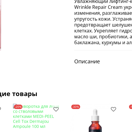
Увлажняющий лифтинг-кр
Wrinkle Repair Cream ук
изменения, разглаживае
упругость кожи. Устраняе
предотвращает шелушени
клетках. Укрепляет гидр
масло ши, пробиотики, а
баклажана, куркумы и ал
Описание
щие товары
-20%
-30%
-