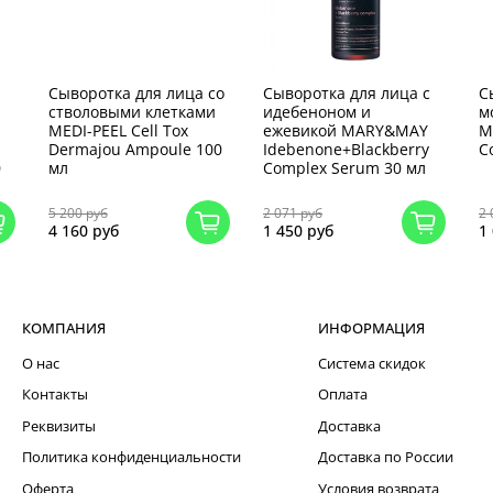
Сыворотка для лица со
Сыворотка для лица с
С
стволовыми клетками
идебеноном и
м
MEDI-PEEL Cell Tox
ежевикой MARY&MAY
M
Dermajou Ampoule 100
Idebenone+Blackberry
C
0
мл
Complex Serum 30 мл
5 200 руб
2 071 руб
2 
4 160 руб
1 450 руб
1
КОМПАНИЯ
ИНФОРМАЦИЯ
О нас
Система скидок
Контакты
Оплата
Реквизиты
Доставка
Политика конфиденциальности
Доставка по России
Оферта
Условия возврата