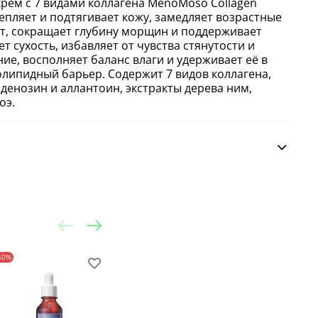
ем с 7 видами коллагена MenoMoso Collagen
репляет и подтягивает кожу, замедляет возрастные
т, сокращает глубину морщин и поддерживает
т сухость, избавляет от чувства стянутости и
е, восполняет баланс влаги и удерживает её в
олипидный барьер. Содержит 7 видов коллагена,
денозин и аллантоин, экстракты дерева ним,
оэ.
50%
-30%
-30%