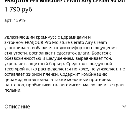
FRAIJOUR Pro Moisture Cerato Airy Cream 50 мл
1 790 руб
арт.
13919
Увлажняющий крем-мусс с церамидами и
эктоином
FRAIJOUR
Pro Moisture Cerato Airy Cream
успокаивает, избавляет от дискомфортного ощущения
стянутости, восполняет недостаток влаги. Борется с
обезвоженностью и шелушением, выравнивает тон,
укрепляет защитный барьер. Средство с воздушной
текстурой легко распределяется по коже, не утяжеляет, не
оставляет жирной плёнки. Содержит комбинацию
церамидов и эктоина, а также молочные протеины,
пантенол, пробиотики, галактомисис, масло ши и экстракт
полыни.
Описание