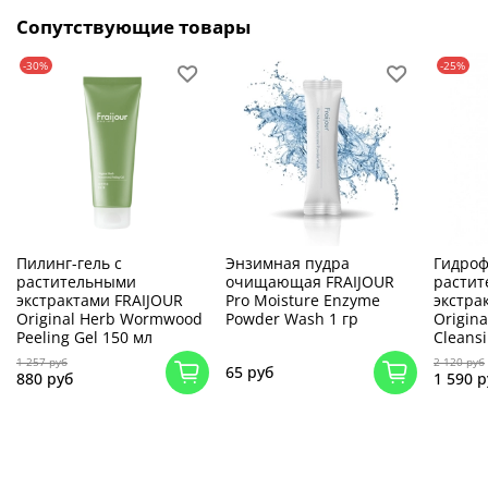
Сопутствующие товары
-30%
-25%
Пилинг-гель с
Энзимная пудра
Гидроф
растительными
очищающая FRAIJOUR
расти
экстрактами FRAIJOUR
Pro Moisture Enzyme
экстра
Original Herb Wormwood
Powder Wash 1 гр
Origin
Peeling Gel 150 мл
Cleansi
1 257 руб
2 120 руб
65 руб
880 руб
1 590 р