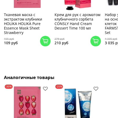
Тканевая маска с
Крем для рук с ароматом
Набор 
экстрактом клубники
клубничного сорбета
на осн
HOLIKA HOLIKA Pure
CONSLY Hand Cream
клеток
Essence Mask Sheet
Dessert Time 100 мл
FARMST
Strawberry
Set
155 руб
279 руб
4 335 руб
109 руб
210 руб
3 035 р
Аналогичные товары
-30%
-25%