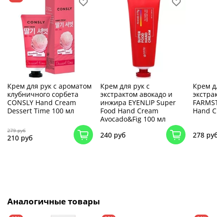
Крем для рук с ароматом
Крем для рук с
Крем д
клубничного сорбета
экстрактом авокадо и
экстра
CONSLY Hand Cream
инжира EYENLIP Super
FARMSTA
Dessert Time 100 мл
Food Hand Cream
Hand C
Avocado&Fig 100 мл
279 руб
240 руб
278 ру
210 руб
Аналогичные товары