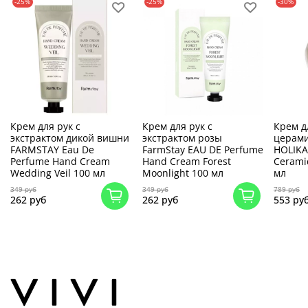
-25%
-25%
-30%
Крем для рук с
Крем для рук с
Крем д
экстрактом дикой вишни
экстрактом розы
церам
FARMSTAY Eau De
FarmStay EAU DE Perfume
HOLIKA
Perfume Hand Cream
Hand Cream Forest
Cerami
Wedding Veil 100 мл
Moonlight 100 мл
мл
349 руб
349 руб
789 руб
262 руб
262 руб
553 ру