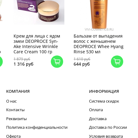
Крем для лица с ядом
Бальзам от выпадения
змеи DEOPROCE Syn-
волос с женьшенем
Ake Intensive Wrinkle
DEOPROCE Whee Hyang
р
Care Cream 100 гр
Rinse 530 мл
1 879 руб
1 610 руб
1 316 руб
644 руб
КОМПАНИЯ
ИНФОРМАЦИЯ
О нас
Система скидок
Контакты
Оплата
Реквизиты
Доставка
Политика конфиденциальности
Доставка по России
Оферта
Условия возврата