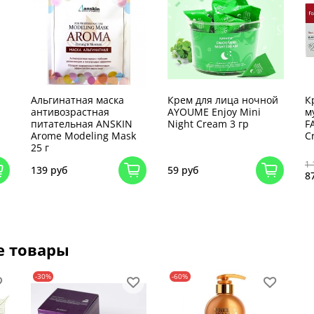
Альгинатная маска
Крем для лица ночной
К
антивозрастная
AYOUME Enjoy Mini
м
питательная ANSKIN
Night Cream 3 гр
F
Arome Modeling Mask
C
25 г
1 
139 руб
59 руб
8
е товары
-30%
-60%