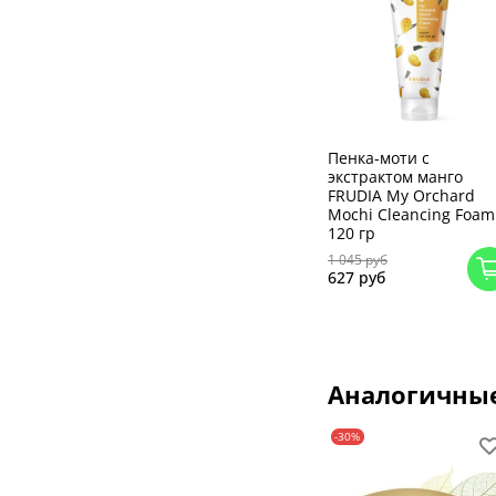
Пенка-моти с
экстрактом манго
FRUDIA My Orchard
Mochi Cleancing Foam
120 гр
1 045 руб
627 руб
Аналогичны
-30%