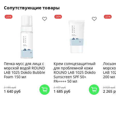
Сопутствующие товары
-25%
-30%
-25%
Пенка-мусс для лица с
Крем солнцезащитный
Лосьон
морской водой ROUND
для проблемной кожи
морско
LAB 1025 Dokdo Bubble
ROUND LAB 1025 Dokdo
LAB 10
Foam 150 мл
Sunscreen SPF 50+
200 мл
PA++++ 50 мл
2 186 руб
2 407 руб
3 020 руб
1 640 руб
1 685 руб
2 265 р