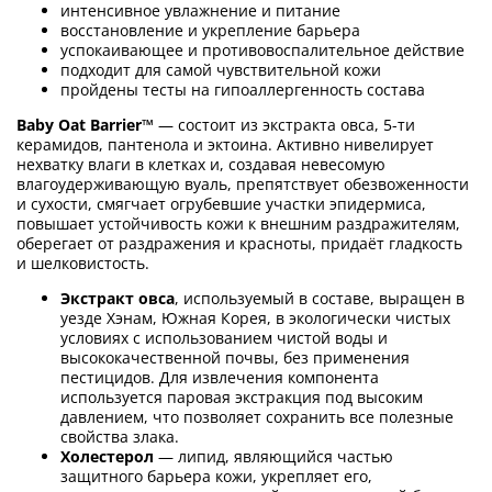
интенсивное увлажнение и питание
восстановление и укрепление барьера
успокаивающее и противовоспалительное действие
подходит для самой чувствительной кожи
пройдены тесты на гипоаллергенность состава
Baby Oat Barrier™
— состоит из экстракта овса, 5-ти
керамидов, пантенола и эктоина. Активно нивелирует
нехватку влаги в клетках и, создавая невесомую
влагоудерживающую вуаль, препятствует обезвоженности
и сухости, смягчает огрубевшие участки эпидермиса,
повышает устойчивость кожи к внешним раздражителям,
оберегает от раздражения и красноты, придаёт гладкость
и шелковистость.
Экстракт овса
, используемый в составе, выращен в
уезде Хэнам, Южная Корея, в экологически чистых
условиях с использованием чистой воды и
высококачественной почвы, без применения
пестицидов. Для извлечения компонента
используется паровая экстракция под высоким
давлением, что позволяет сохранить все полезные
свойства злака.
Холестерол
— липид, являющийся частью
защитного барьера кожи, укрепляет его,