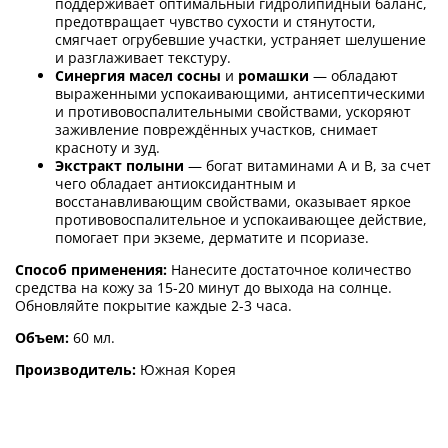
поддерживает оптимальный гидролипидный баланс,
предотвращает чувство сухости и стянутости,
смягчает огрубевшие участки, устраняет шелушение
и разглаживает текстуру.
Синергия масел сосны
и
ромашки
— обладают
выраженными успокаивающими, антисептическими
и противовоспалительными свойствами, ускоряют
заживление повреждённых участков, снимает
красноту и зуд.
Экстракт полыни
— богат витаминами А и B, за счет
чего обладает антиоксидантным и
восстанавливающим свойствами, оказывает яркое
противовоспалительное и успокаивающее действие,
помогает при экземе, дерматите и псориазе.
Способ применения:
Нанесите достаточное количество
средства на кожу за 15-20 минут до выхода на солнце.
Обновляйте покрытие каждые 2-3 часа.
Объем:
60 мл.
Производитель:
Южная Корея