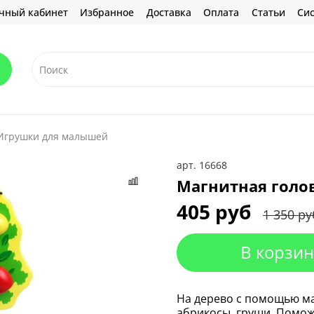
чный кабинет
Избранное
Доставка
Оплата
Статьи
Сис
Игрушки для малышей
арт.
16668
Магнитная голо
405 руб
1 350 ру
В корзин
На дерево с помощью ма
абрикосы, груши. Помож