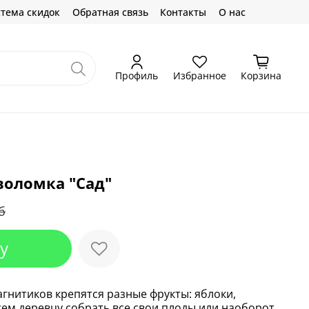
тема скидок
Обратная связь
Контакты
О нас
Профиль
Избранное
Корзина
воломка "Сад"
б
у
гнитиков крепятся разные фрукты: яблоки,
ем деревцу собрать все свои плоды или наоборот