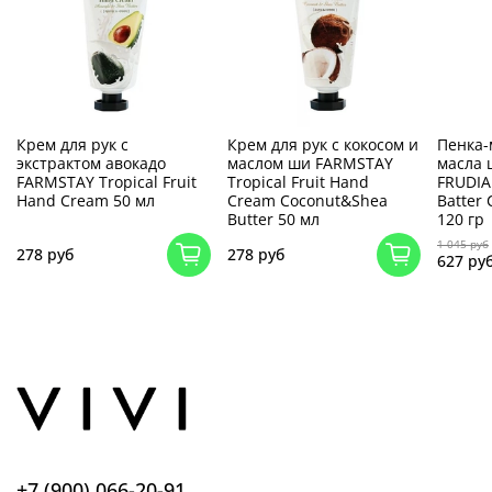
Крем для рук с
Крем для рук с кокосом и
Пенка-
экстрактом авокадо
маслом ши FARMSTAY
масла
FARMSTAY Tropical Fruit
Tropical Fruit Hand
FRUDIA
Hand Cream 50 мл
Cream Coconut&Shea
Batter
Butter 50 мл
120 гр
1 045 руб
278 руб
278 руб
627 ру
+7 (900) 066-20-91