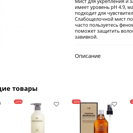
Мист для укрепления и з
имеет уровень pH 4.9, м
подходит для чувствите
Слабощелочной мист под
часто пользуетесь феном
поможет защитить волос
завивкой.
Описание
щие товары
-25%
-30%
-