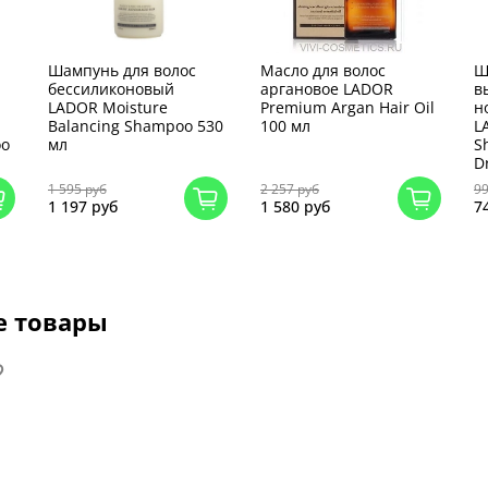
Шампунь для волос
Масло для волос
Ш
бессиликоновый
аргановое LADOR
в
LADOR Moisture
Premium Argan Hair Oil
н
Balancing Shampoo 530
100 мл
L
oo
мл
S
D
1 595 руб
2 257 руб
99
1 197 руб
1 580 руб
7
е товары