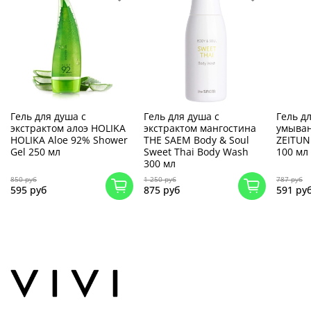
Гель для душа с
Гель для душа с
Гель д
экстрактом алоэ HOLIKA
экстрактом мангостина
умыва
HOLIKA Aloe 92% Shower
THE SAEM Body & Soul
ZEITUN 
Gel 250 мл
Sweet Thai Body Wash
100 мл
300 мл
850 руб
1 250 руб
787 руб
595 руб
875 руб
591 ру