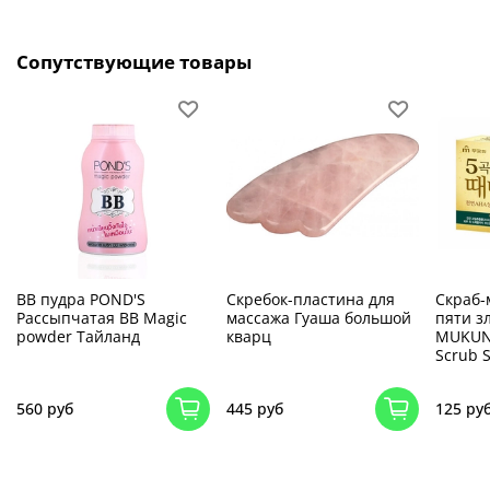
Сопутствующие товары
ВВ пудра POND'S
Скребок-пластина для
Скраб-
Рассыпчатая BB Magic
массажа Гуаша большой
пяти з
powder Тайланд
кварц
MUKUNG
Scrub 
560 руб
445 руб
125 ру