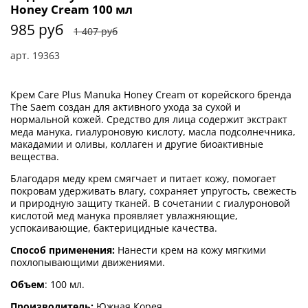
Honey Cream 100 мл
985 руб
1 407 руб
арт.
19363
Крем Care Plus Manuka Honey Cream от корейского бренда
The Saem создан для активного ухода за сухой и
нормальной кожей. Средство для лица содержит экстракт
меда манука, гиалуроновую кислоту, масла подсолнечника,
макадамии и оливы, коллаген и другие биоактивные
вещества.
Благодаря меду крем смягчает и питает кожу, помогает
покровам удерживать влагу, сохраняет упругость, свежесть
и природную защиту тканей. В сочетании с гиалуроновой
кислотой мед манука проявляет увлажняющие,
успокаивающие, бактерицидные качества.
Способ применения:
Нанести крем на кожу мягкими
похлопывающими движениями.
Объем
: 100 мл.
Производитель:
Южная Корея