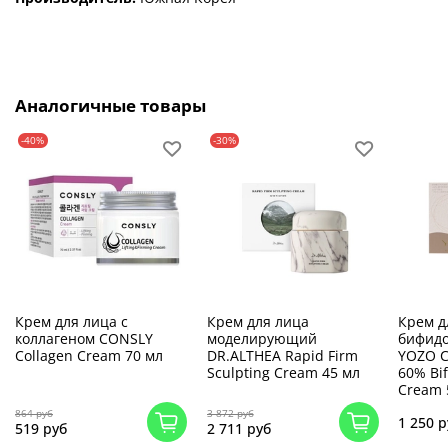
Аналогичные товары
-40%
-30%
Крем для лица с
Крем для лица
Крем д
коллагеном CONSLY
моделирующий
бифид
Collagen Cream 70 мл
DR.ALTHEA Rapid Firm
YOZO С
Sculpting Cream 45 мл
60% Bif
Cream 
864 руб
3 872 руб
1 250 р
519 руб
2 711 руб