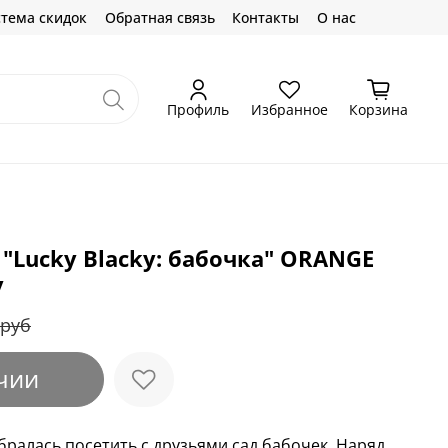
тема скидок
Обратная связь
Контакты
О нас
Профиль
Избранное
Корзина
"Lucky Blacky: бабочка" ORANGE
y
 руб
чии
бралась посетить с друзьями сад бабочек. Наряд