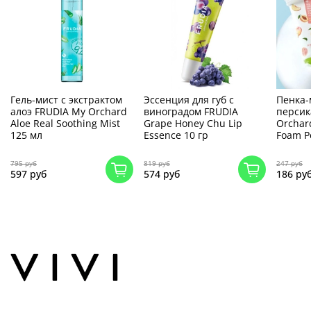
Гель-мист с экстрактом
Эссенция для губ с
Пенка-
алоэ FRUDIA My Orchard
виноградом FRUDIA
персик
Aloe Real Soothing Mist
Grape Honey Chu Lip
Orchar
125 мл
Essence 10 гр
Foam P
795 руб
819 руб
247 руб
597 руб
574 руб
186 ру