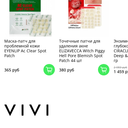
Маска-патч для
Точечные патчи для
Энзимн
проблемной кожи
удаления акне
глубок
EYENLIP Ac Clear Spot
ELIZAVECCA Witch Piggy
CIRACL
Patch
Hell Pore Blemish Spot
Deep & 
Patch 44 шт
гр
2 083 руб
365 руб
380 руб
1 459 р