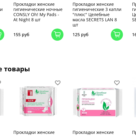
Прокладки женские
Прокладки женские
П
ли
гигиенические ночные
гигиенические 3 капли
г
CONSLY Oh! My Pads -
"плюс" Целебные
Ц
At Night 8 шт
масла SECRETS LAN 8
S
шт
155 руб
125 руб
1
е товары
Прокладки женские
Прокладки женские
П