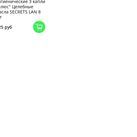
игиенические 3 капли
плюс" Целебные
асла SECRETS LAN 8
т
25 руб