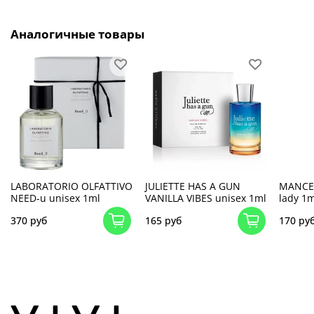
Аналогичные товары
LABORATORIO OLFATTIVO
JULIETTE HAS A GUN
MANCE
NEED-u unisex 1ml
VANILLA VIBES unisex 1ml
lady 1m
370 руб
165 руб
170 ру