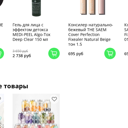
HE
Гель для лица с
Консилер натурально-
К
эффектом детокса
бежевый THE SAEM
S
MEDI-PEEL Algo-Tox
Cover Perfection
Fi
Deep Clear 150 мл
Fixealer Natural Beige
0
тон 1.5
3 650 руб
695 руб
6
2 738 руб
е товары