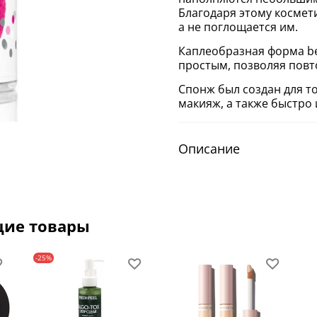
Благодаря этому космет
а не поглощается им.
Каплеобразная форма be
простым, позволяя повт
Спонж был создан для т
макияж, а также быстро 
Описание
щие товары
-25%