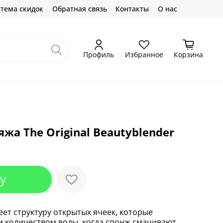
тема скидок
Обратная связь
Контакты
О нас
Профиль
Избранное
Корзина
жа The Original Beautyblender
у
еет структуру открытых ячеек, которые
 количеством воды, когда спонж смачивают.