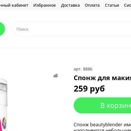
чный кабинет
Избранное
Доставка
Оплата
Статьи
Сис
арт.
8886
Спонж для макия
259 руб
В корзин
Cпонж beautyblender им
наполняются небольшим