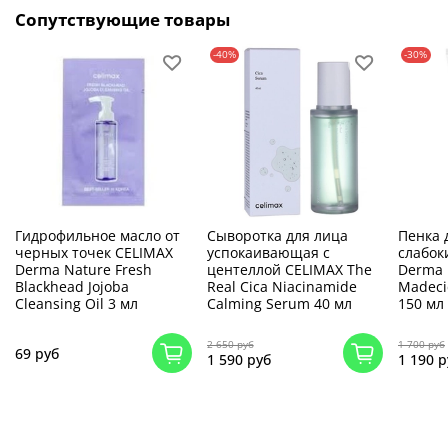
Сопутствующие товары
-40%
-30%
Гидрофильное масло от
Сыворотка для лица
Пенка 
черных точек CELIMAX
успокаивающая с
слабок
Derma Nature Fresh
центеллой CELIMAX The
Derma 
Blackhead Jojoba
Real Cica Niacinamide
Madeci
Cleansing Oil 3 мл
Calming Serum 40 мл
150 мл
2 650 руб
1 700 руб
69 руб
1 590 руб
1 190 р