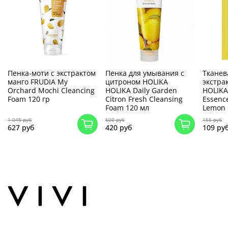
Пенка-моти с экстрактом
Пенка для умывания с
Тканев
манго FRUDIA My
цитроном HOLIKA
экстра
Orchard Mochi Cleancing
HOLIKA Daily Garden
HOLIKA
Foam 120 гр
Citron Fresh Cleansing
Essenc
Foam 120 мл
Lemon
1 045 руб
600 руб
155 руб
627 руб
420 руб
109 ру