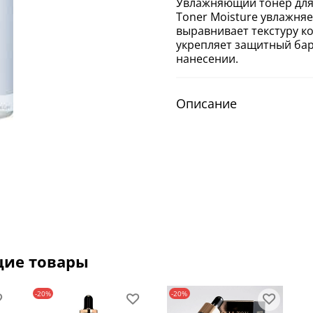
Увлажняющий тонер для 
Toner Moisture увлажня
выравнивает текстуру ко
укрепляет защитный бар
нанесении.
Описание
щие товары
-20%
-20%