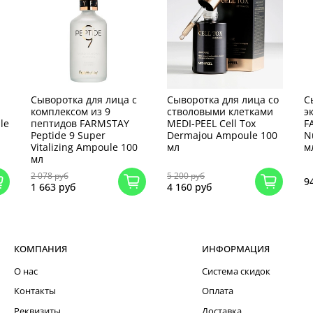
Сыворотка для лица с
Сыворотка для лица со
С
комплексом из 9
стволовыми клетками
э
le
пептидов FARMSTAY
MEDI-PEEL Cell Tox
F
Peptide 9 Super
Dermajou Ampoule 100
N
Vitalizing Ampoule 100
мл
м
мл
2 078 руб
5 200 руб
9
1 663 руб
4 160 руб
КОМПАНИЯ
ИНФОРМАЦИЯ
О нас
Система скидок
Контакты
Оплата
Реквизиты
Доставка