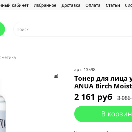
чный кабинет
Избранное
Доставка
Оплата
Статьи
Сис
сметика
арт.
13598
Тонер для лица
ANUA Birch Moist
2 161 руб
3 086
В корзин