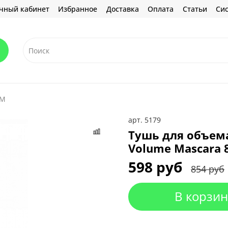
чный кабинет
Избранное
Доставка
Оплата
Статьи
Сис
EM
арт.
5179
Тушь для объема
Volume Mascara 8
598 руб
854 руб
В корзин