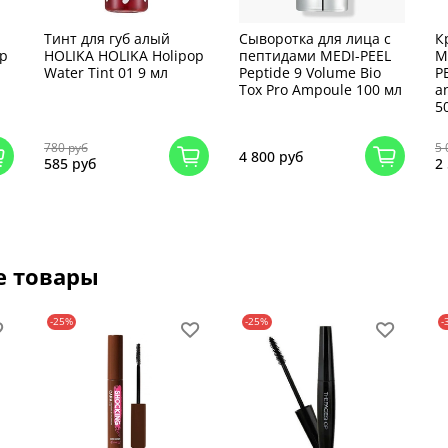
Тинт для губ алый
Cыворотка для лица с
К
op
HOLIKA HOLIKA Holipop
пептидами MEDI-PEEL
М
Water Tint 01 9 мл
Peptide 9 Volume Bio
P
Tox Pro Ampoule 100 мл
a
50
780 руб
5 
4 800 руб
585 руб
2
е товары
-25%
-25%
-