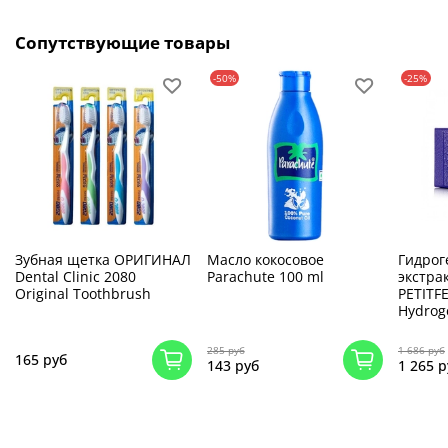
Сопутствующие товары
-50%
-25%
Зубная щетка ОРИГИНАЛ
Масло кокосовое
Гидрог
Dental Clinic 2080
Parachute 100 ml
экстра
Original Toothbrush
PETITFE
Hydrog
285 руб
1 686 руб
165 руб
143 руб
1 265 р