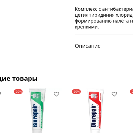
Комплекс с антибактериа
цетилпиридиния хлорид)
формированию налёта на
крепкими.
Описание
щие товары
-20%
-20%
-