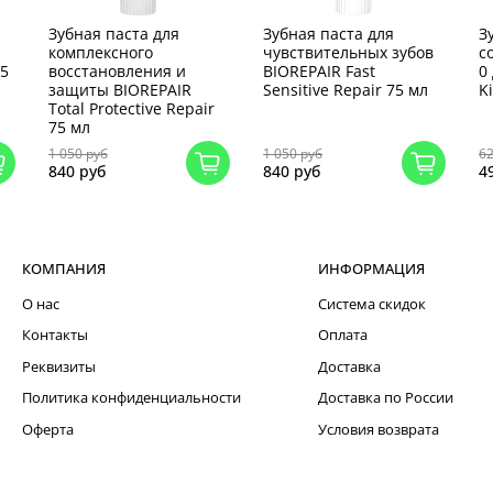
Зубная паста для
Зубная паста для
З
комплексного
чувствительных зубов
с
75
восстановления и
BIOREPAIR Fast
0
защиты BIOREPAIR
Sensitive Repair 75 мл
K
Total Protective Repair
75 мл
1 050 руб
1 050 руб
62
840 руб
840 руб
4
КОМПАНИЯ
ИНФОРМАЦИЯ
О нас
Система скидок
Контакты
Оплата
Реквизиты
Доставка
Политика конфиденциальности
Доставка по России
Оферта
Условия возврата