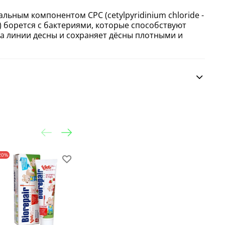
льным компонентом СРС (cetylpyridinium chloride -
 борется с бактериями, которые способствуют
 линии десны и сохраняет дёсны плотными и
20%
-20%
-20%