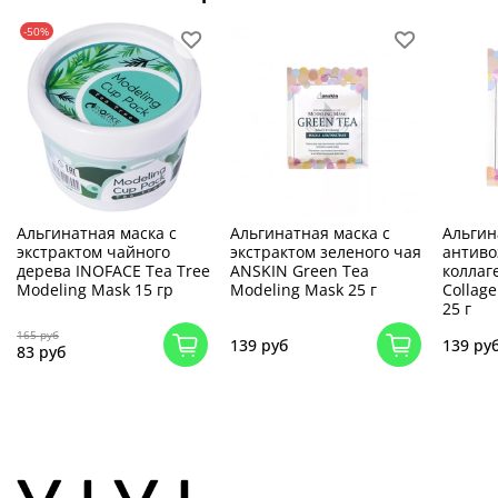
-50%
Альгинатная маска с
Альгинатная маска с
Альгин
экстрактом чайного
экстрактом зеленого чая
антиво
дерева INOFACE Tea Tree
ANSKIN Green Tea
коллаг
Modeling Mask 15 гр
Modeling Mask 25 г
Collag
25 г
165 руб
139 руб
139 ру
83 руб