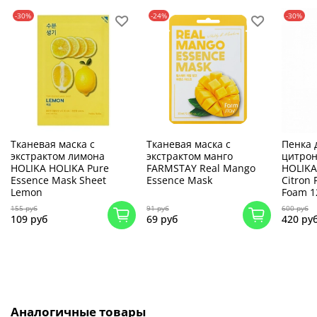
-30%
-24%
-30%
Тканевая маска с
Тканевая маска с
Пенка 
экстрактом лимона
экстрактом манго
цитрон
HOLIKA HOLIKA Pure
FARMSTAY Real Mango
HOLIKA
Essence Mask Sheet
Essence Mask
Citron 
Lemon
Foam 1
155 руб
91 руб
600 руб
109 руб
69 руб
420 ру
Аналогичные товары