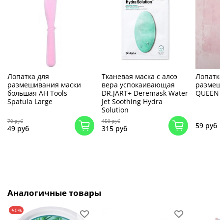
Лопатка для
Тканевая маска с алоэ
Лопатк
размешивания маски
вера успокаивающая
размеш
большая АН Tools
DR.JART+ Deremask Water
QUEEN 
Spatula Large
Jet Soothing Hydra
Solution
70 руб
450 руб
59 руб
49 руб
315 руб
Аналогичные товары
-50%