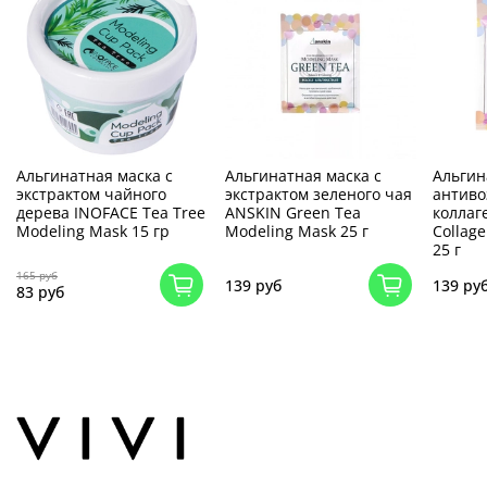
Альгинатная маска с
Альгинатная маска с
Альгин
экстрактом чайного
экстрактом зеленого чая
антиво
дерева INOFACE Tea Tree
ANSKIN Green Tea
коллаг
Modeling Mask 15 гр
Modeling Mask 25 г
Collag
25 г
165 руб
139 руб
139 ру
83 руб