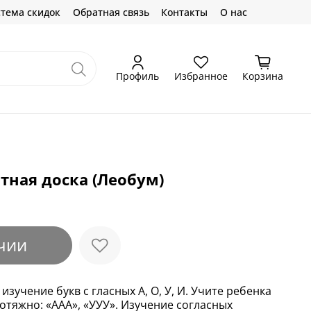
тема скидок
Обратная связь
Контакты
О нас
Профиль
Избранное
Корзина
тная доска (Леобум)
чии
зучение букв с гласных А, О, У, И. Учите ребенка
отяжно: «ААА», «УУУ». Изучение согласных