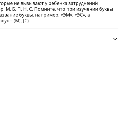
оторые не вызывают у ребенка затруднений
 М, Б, П, Н, С. Помните, что при изучении буквы
звание буквы, например, «ЭМ», «ЭС», а
ук – (М), (С).