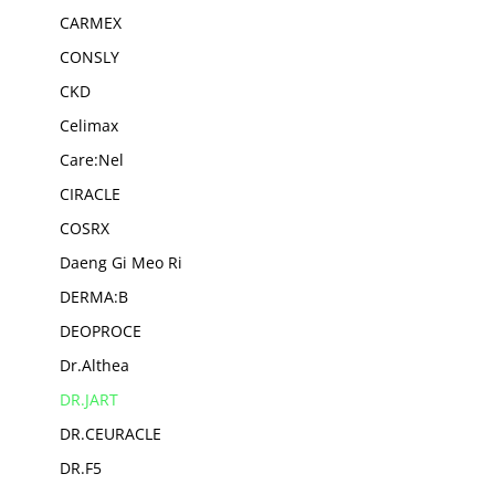
CARMEX
CONSLY
CKD
Celimax
Care:Nel
CIRACLE
COSRX
Daeng Gi Meo Ri
DERMA:B
DEOPROCE
Dr.Althea
DR.JART
DR.CEURACLE
DR.F5