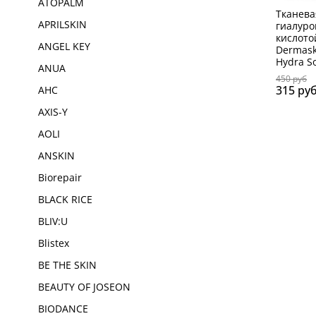
ATOPALM
Тканева
APRILSKIN
гиалуро
кислото
ANGEL KEY
Dermask 
Hydra So
ANUA
450 руб
315 ру
AHC
AXIS-Y
AOLI
ANSKIN
Biorepair
BLACK RICE
BLIV:U
Blistex
BE THE SKIN
BEAUTY OF JOSEON
BIODANCE