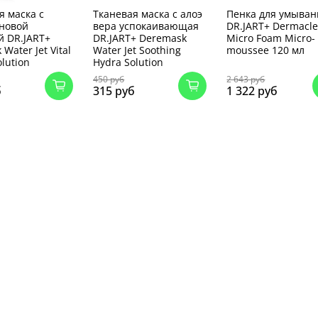
я маска с
Тканевая маска с алоэ
Пенка для умыван
новой
вера успокаивающая
DR.JART+ Dermacle
й DR.JART+
DR.JART+ Deremask
Micro Foam Micro-
Water Jet Vital
Water Jet Soothing
moussee 120 мл
lution
Hydra Solution
450 руб
2 643 руб
б
315 руб
1 322 руб