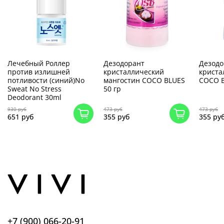
Лечебный Роллер
Дезодорант
Дезодо
против излишней
кристаллический
криста
потливости (синий)No
мангостин COCO BLUES
COCO B
Sweat No Stress
50 гр
Deodorant 30ml
930 руб
473 руб
473 руб
651 руб
355 руб
355 ру
+7 (900) 066-20-91