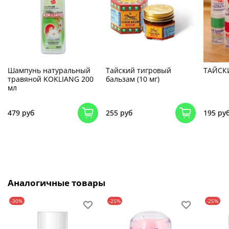
Шампунь натуральный
Тайский тигровый
ТАЙСК
травяной KOKLIANG 200
бальзам (10 мг)
мл
479 руб
255 руб
195 ру
Аналогичные товары
-30%
-25%
-25%