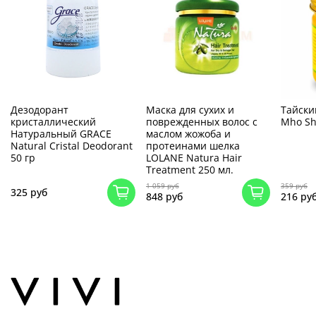
Дезодорант
Маска для сухих и
Тайски
кристаллический
поврежденных волос с
Mho Sh
Натуральный GRACE
маслом жожоба и
Natural Cristal Deodorant
протеинами шелка
50 гр
LOLANE Natura Hair
Treatment 250 мл.
1 059 руб
359 руб
325 руб
848 руб
216 ру