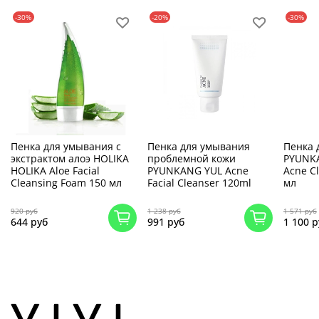
-30%
-20%
-30%
Пенка для умывания с
Пенка для умывания
Пенка 
экстрактом алоэ HOLIKA
проблемной кожи
PYUNKA
HOLIKA Aloe Facial
PYUNKANG YUL Acne
Acne C
Cleansing Foam 150 мл
Facial Cleanser 120ml
мл
920 руб
1 238 руб
1 571 руб
644 руб
991 руб
1 100 р